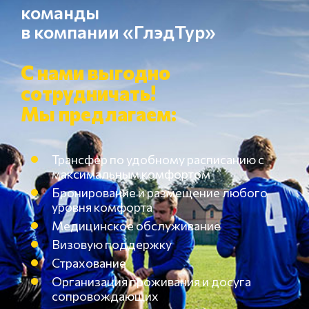
команды
в компании «ГлэдТур»
С нами выгодно
сотрудничать!
Мы предлагаем:
Трансфер по удобному расписанию с
максимальным комфортом
Бронирование и размещение любого
уровня комфорта
Медицинское обслуживание
Визовую поддержку
Страхование
Организация проживания и досуга
сопровождающих