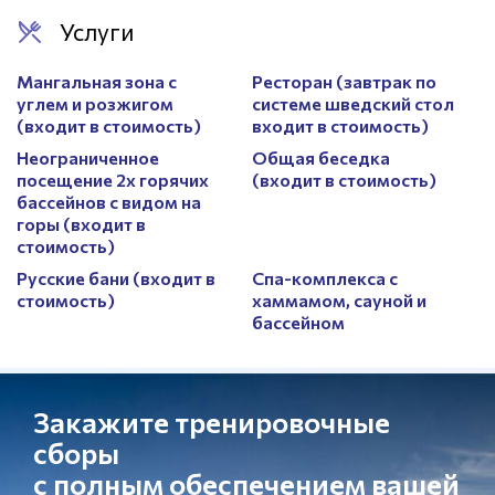
Услуги
Мангальная зона с
Ресторан (завтрак по
углем и розжигом
системе шведский стол
(входит в стоимость)
входит в стоимость)
Неограниченное
Общая беседка
посещение 2х горячих
(входит в стоимость)
бассейнов с видом на
горы (входит в
стоимость)
Русские бани (входит в
Спа-комплекса с
стоимость)
хаммамом, сауной и
бассейном
Закажите тренировочные
сборы
с полным обеспечением вашей