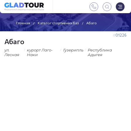
Главная
Каталог спортивных баз
Абаго
01226
Абаго
ул.
курорт Лаго-
Гузерипль
Республика
Лесная
Наки
Адыгея