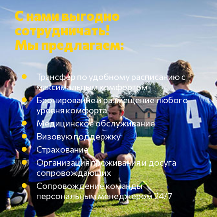
С нами выгодно
сотрудничать!
Мы предлагаем:
Трансфер по удобному расписанию с
максимальным комфортом
Бронирование и размещение любого
уровня комфорта
Медицинское обслуживание
Визовую поддержку
Страхование
Организация проживания и досуга
сопровождающих
Сопровождение команды
персональным менеджером 24/7