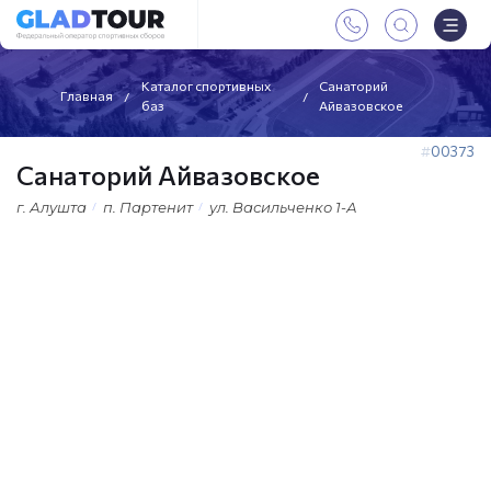
Каталог спортивных
Санаторий
Главная
баз
Айвазовское
00373
Санаторий Айвазовское
г. Алушта
п. Партенит
ул. Васильченко 1-А