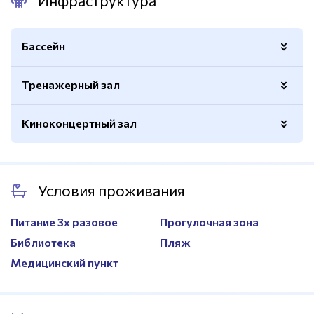
Инфраструктура
Бассейн
Тренажерный зал
Длина
25м.
Ширина
13м.
Киноконцертный зал
Вид
Кардиотренажеры, силовые,
Температура воды
26 С
тренажеров
гантельный ряд
Количество дорожек
6
Душевые
Вместимость
Есть
35 мест
Раздевалки
Есть
Условия проживания
Оборудование
LED-экран, звуковое
оборудование
Душевые
Есть
Питание 3х разовое
Прогулочная зона
Библиотека
Пляж
Медицинский пункт