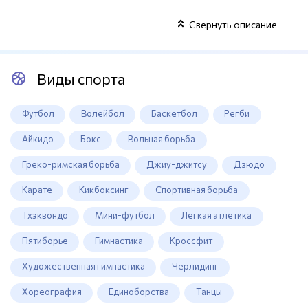
Свернуть описание
Виды спорта
Футбол
Волейбол
Баскетбол
Регби
Айкидо
Бокс
Вольная борьба
Греко-римская борьба
Джиу-джитсу
Дзюдо
Карате
Кикбоксинг
Спортивная борьба
Тхэквондо
Мини-футбол
Легкая атлетика
Пятиборье
Гимнастика
Кроссфит
Художественная гимнастика
Черлидинг
Хореография
Единоборства
Танцы