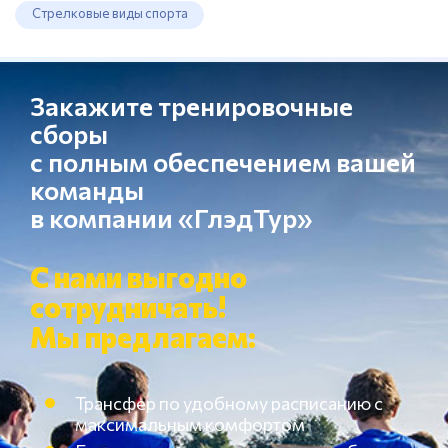
Стрелковые виды спорта
Закажите тренировочные
сборы
с полным обеспечением вашей
команды
в компании «ГлэдТур»
С нами выгодно
сотрудничать!
Мы предлагаем:
Трансфер по удобному расписанию с
максимальным комфортом