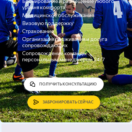
Бронирование и размещение любого
уровня комфорта
Медицинское обслуживание
Визовую поддержку
Страхование
Организация проживания и досуга
сопровождающих
Сопровождение команды
персональным менеджером 24/7
ПОЛУЧИТЬ КОНСУЛЬТАЦИЮ
ЗАБРОНИРОВАТЬ СЕЙЧАС