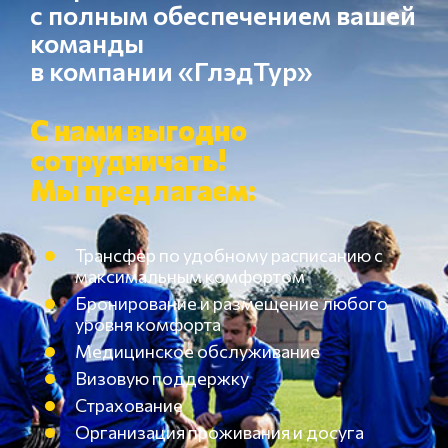
с полным обеспечением вашей
команды
в компании «ГлэдТур»
С нами выгодно
сотрудничать!
Мы предлагаем:
Трансфер по удобному расписанию с
максимальным комфортом
Бронирование и размещение любого
уровня комфорта
Медицинское обслуживание
Визовую поддержку
Страхование
Организация проживания и досуга