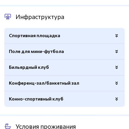
Инфраструктура
Спортивная площадка
Поле для мини-футбола
Открытая
Да
Покрытие
Натуральный газон
Бильярдный клуб
Покрытие
Натуральный газон
Ворота для мини-футбола
Есть
Размер
50х90м.
Конференц-зал/банкетный зал
Волейбольная сетка
Есть
Количество столов
3
Конно-спортивный клуб
Количество
2
Расположение
700м. от отеля
Условия проживания