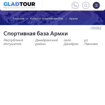
Главная
Каталог спортивных баз
Армхи
00062
Спортивная база Армхи
Республика
Джейрахский
село
ул.
Ингушетия
район
Джейрах
Льянова