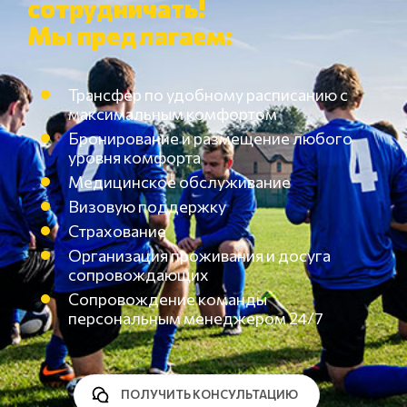
сотрудничать!
Мы предлагаем:
Трансфер по удобному расписанию с
максимальным комфортом
Бронирование и размещение любого
уровня комфорта
Медицинское обслуживание
Визовую поддержку
Страхование
Организация проживания и досуга
сопровождающих
Сопровождение команды
персональным менеджером 24/7
ПОЛУЧИТЬ КОНСУЛЬТАЦИЮ