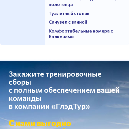
полотенца
Туалетный столик
Санузел с ванной
Комфортабельные номера с
балконами
Закажите тренировочные
сборы
с полным обеспечением вашей
команды
в компании «ГлэдТур»
С нами выгодно