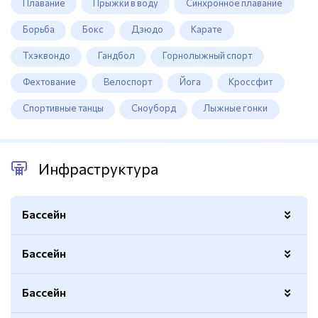
Плавание
Прыжки в воду
Синхронное плавание
Борьба
Бокс
Дзюдо
Карате
Тхэквондо
Гандбол
Горнолыжный спорт
Фехтование
Велоспорт
Йога
Кроссфит
Спортивные танцы
Сноуборд
Лыжные гонки
Инфраструктура
Бассейн
Бассейн
Площадь
12,5х12,5м.
Глубина
4м.
Бассейн
Спортивный
Да
Подогрев
Есть