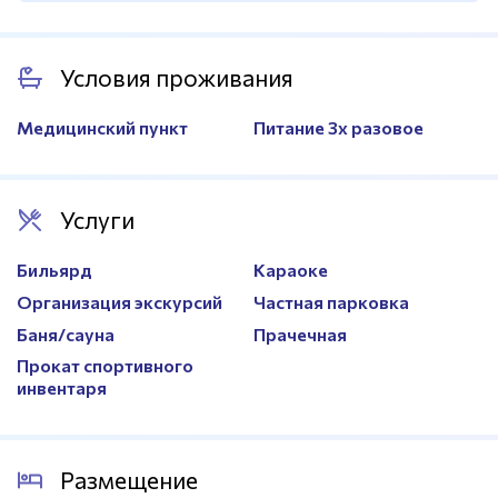
Длина
25м.
Условия проживания
Глубина
1,5-2,5м.
Ширина
Ширина дорожки: 2м.
Медицинский пункт
Питание 3х разовое
Количество дорожек
3
Услуги
Бильярд
Караоке
Организация экскурсий
Частная парковка
Баня/сауна
Прачечная
Прокат спортивного
инвентаря
Размещение