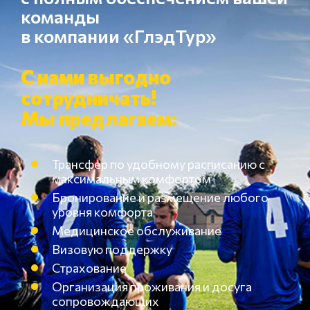
команды
в компании «ГлэдТур»
С нами выгодно
сотрудничать!
Мы предлагаем:
Трансфер по удобному расписанию с
максимальным комфортом
Бронирование и размещение любого
уровня комфорта
Медицинское обслуживание
Визовую поддержку
Страхование
Организация проживания и досуга
сопровождающих