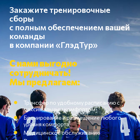
Закажите тренировочные
сборы
с полным обеспечением вашей
команды
в компании «ГлэдТур»
С нами выгодно
сотрудничать!
Мы предлагаем:
Трансфер по удобному расписанию с
максимальным комфортом
Бронирование и размещение любого
уровня комфорта
Медицинское обслуживание