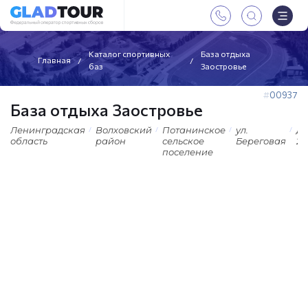
Каталог спортивных
База отдыха
Главная
баз
Заостровье
00937
База отдыха Заостровье
Ленинградская
Волховский
Потанинское
ул.
д
область
район
сельское
Береговая
20
поселение