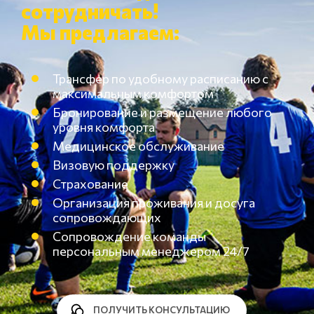
сотрудничать!
Мы предлагаем:
Трансфер по удобному расписанию с
максимальным комфортом
Бронирование и размещение любого
уровня комфорта
Медицинское обслуживание
Визовую поддержку
Страхование
Организация проживания и досуга
сопровождающих
Сопровождение команды
персональным менеджером 24/7
ПОЛУЧИТЬ КОНСУЛЬТАЦИЮ