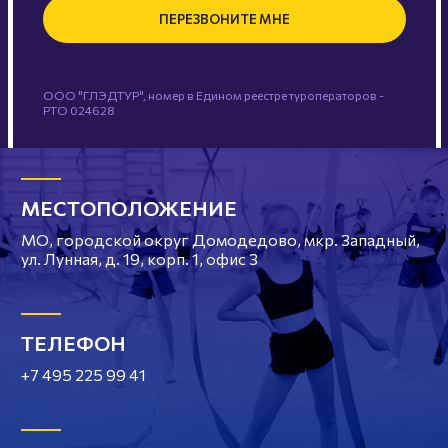
ПЕРЕЗВОНИТЕ МНЕ
ООО "ГЛЭДТУР", номер в Едином реестре туроператоров -
РТО 024628
МЕСТОПОЛОЖЕНИЕ
МО, городской округ Домодедово, мкр. Западный,
ул. Лунная, д. 19, корп. 1, офис 3
ТЕЛЕФОН
+7 495 225 99 41