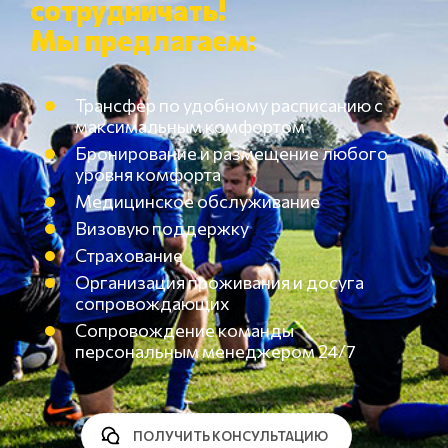
сотрудничать!
Мы предлагаем:
Трансфер по удобному расписанию с
максимальным комфортом
Бронирование и размещение любого
уровня комфорта
Медицинское обслуживание
Визовую поддержку
Страхование
Организация проживания и досуга
сопровождающих
Сопровождение команды
персональным менеджером 24/7
ПОЛУЧИТЬ КОНСУЛЬТАЦИЮ