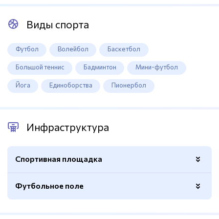
Виды спорта
Футбол
Волейбол
Баскетбол
Большой теннис
Бадминтон
Мини-футбол
Йога
Единоборства
Пионербол
Инфраструктура
Спортивная площадка
Футбольное поле
Покрытие
Резиновое
Ограждение
Есть
Покрытие
Натуральный газон