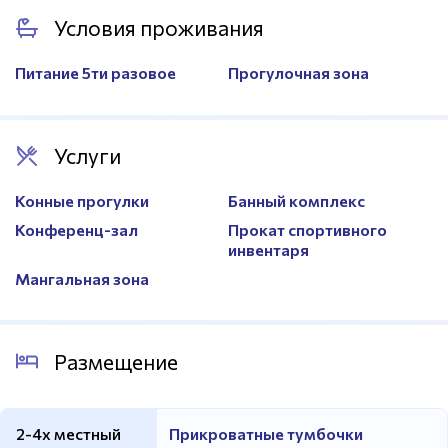
Баскетбольные кольца
Есть
Условия проживания
Трибуны
Есть
Волейбольная сетка
Есть
Питание 5ти разовое
Прогулочная зона
Услуги
Конные прогулки
Банный комплекс
Конференц-зал
Прокат спортивного
инвентаря
Мангальная зона
Размещение
2-4х местный
Прикроватные тумбочки