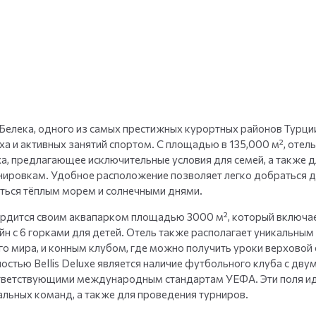
+
35
фото
 Белека, одного из самых престижных курортных районов Турции
а и активных занятий спортом. С площадью в 135,000 м², отель
, предлагающее исключительные условия для семей, а также дл
енировкам. Удобное расположение позволяет легко добраться 
ться тёплым морем и солнечными днями.
гордится своим аквапарком площадью 3000 м², который включае
йн с 6 горками для детей. Отель также располагает уникальным
го мира, и конным клубом, где можно получить уроки верховой 
остью Bellis Deluxe является наличие футбольного клуба с дву
тветствующими международным стандартам УЕФА. Эти поля и
льных команд, а также для проведения турниров.