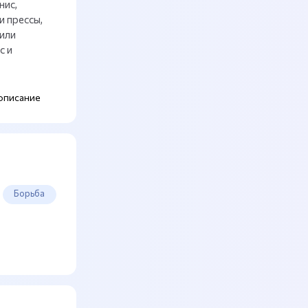
нис,
и прессы,
или
с и
описание
Борьба