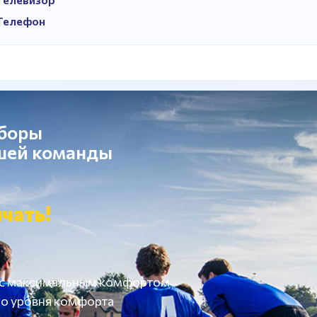
Телефон
сборы
ашей команды
чать!
 с максимальным комфортом
о уровня комфорта