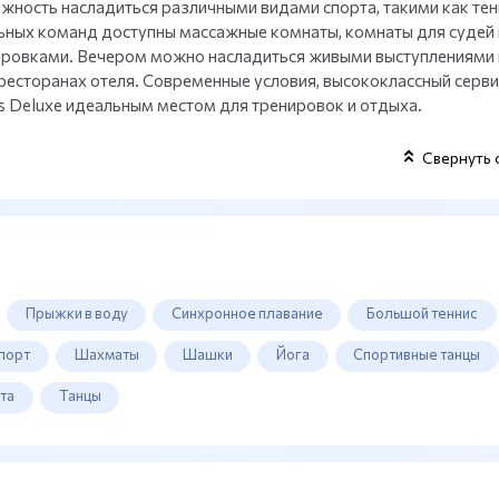
жность насладиться различными видами спорта, такими как тен
льных команд доступны массажные комнаты, комнаты для судей 
ировками. Вечером можно насладиться живыми выступлениями 
ресторанах отеля. Современные условия, высококлассный серви
s Deluxe идеальным местом для тренировок и отдыха.
Свернуть 
Прыжки в воду
Синхронное плавание
Большой теннис
порт
Шахматы
Шашки
Йога
Спортивные танцы
та
Танцы