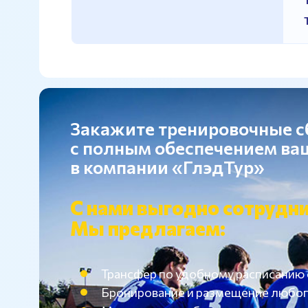
Закажите тренировочные 
с полным обеспечением в
в компании «ГлэдТур»
С нами выгодно сотрудни
Мы предлагаем:
Трансфер по удобному расписанию
Бронирование и размещение любог