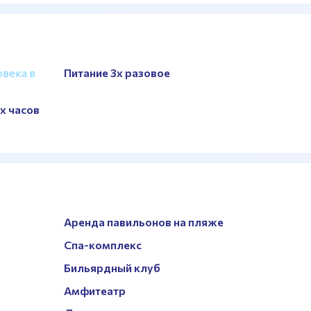
овека в
Питание 3х разовое
х часов
Аренда павильонов на пляже
Спа-комплекс
Бильярдный клуб
Амфитеатр