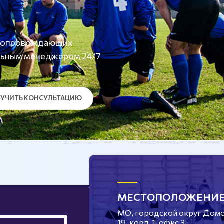
а сопровождающих
льным менеджером 24/7
УЧИТЬ КОНСУЛЬТАЦИЮ
МЕСТОПОЛОЖЕНИ
МО, городской округ Домод
19, корп. 1, офис 3