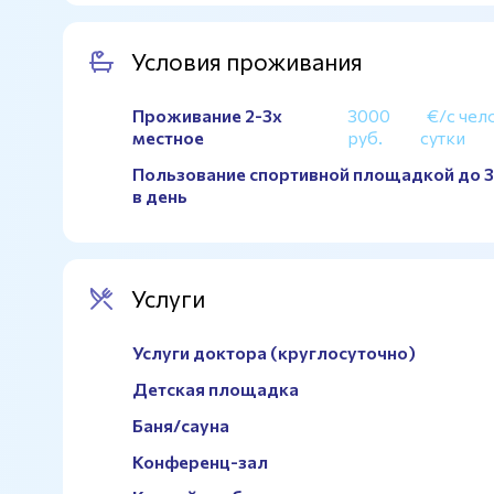
Натуральный газон
Есть
Условия проживания
Полноразмерное поле
Да
Проживание 2-3х
3000
€/с чел
местное
руб.
сутки
Пользование спортивной площадкой до 3
в день
Услуги
Услуги доктора (круглосуточно)
Детская площадка
Баня/сауна
Конференц-зал