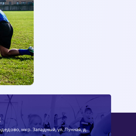
Е
едово, мкр. Западный, ул. Лунная, д.