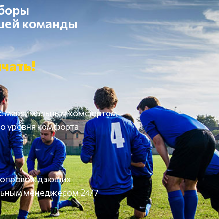
сборы
ашей команды
чать!
 с максимальным комфортом
о уровня комфорта
а сопровождающих
льным менеджером 24/7