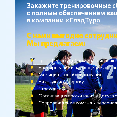
Закажите тренировочные 
с полным обеспечением в
в компании «ГлэдТур»
С нами выгодно сотрудни
Мы предлагаем:
Трансфер по удобному расписанию
Бронирование и размещение любог
Медицинское обслуживание
Визовую поддержку
Страхование
Организация проживания и досуг
Сопровождение команды персона