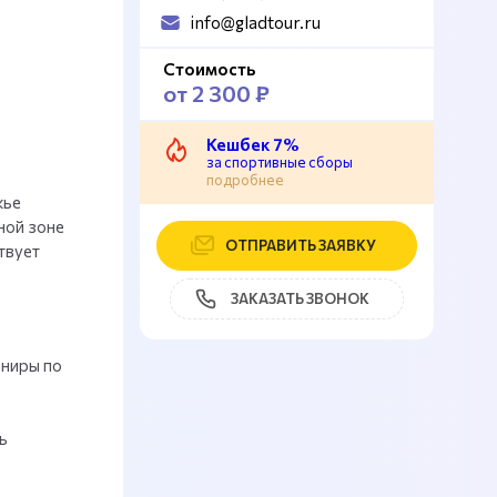
info@gladtour.ru
Стоимость
от 2 300 ₽
Кешбек 7%
за спортивные сборы
подробнее
жье
ной зоне
ОТПРАВИТЬ ЗАЯВКУ
твует
ЗАКАЗАТЬ ЗВОНОК
рниры по
ь