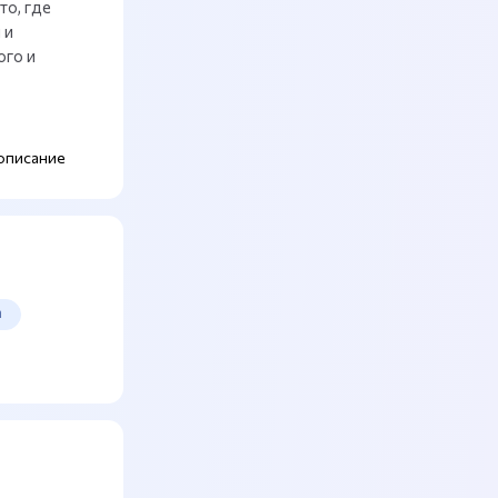
о, где
 и
ого и
описание
а