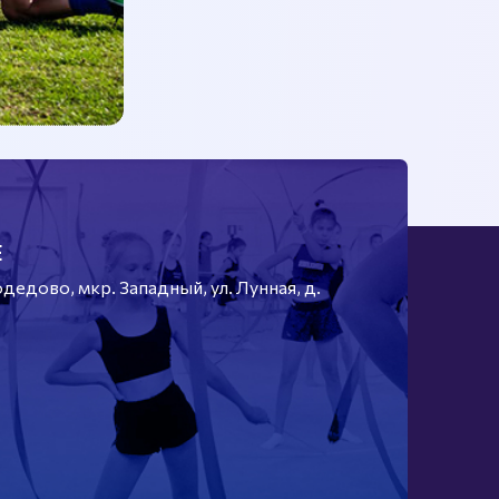
Е
едово, мкр. Западный, ул. Лунная, д.