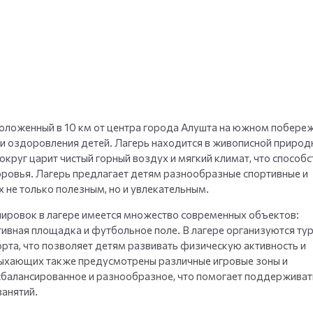
+
35
фото
положенный в 10 км от центра города Алушта на южном побере
и оздоровления детей. Лагерь находится в живописной природ
круг царит чистый горный воздух и мягкий климат, что способс
ровья. Лагерь предлагает детям разнообразные спортивные и
 не только полезным, но и увлекательным.
нировок в лагере имеется множество современных объектов:
тивная площадка и футбольное поле. В лагере организуются ту
орта, что позволяет детям развивать физическую активность и
ыхающих также предусмотрены различные игровые зоны и
сбалансированное и разнообразное, что помогает поддерживат
занятий.