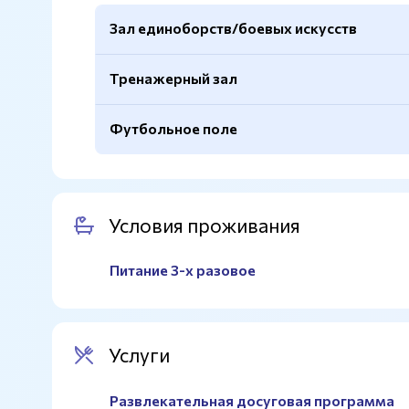
Зал единоборств/боевых искусств
Тренажерный зал
Покрытие
Татами
Маты
Есть
Футбольное поле
Вид тренажеров
Кардиотренажеры, силов
Спортивный инвентарь
Есть
Размер
20х38м.
Покрытие
Песок/натуральный газон
Условия проживания
Питание 3-х разовое
Услуги
Развлекательная досуговая программа