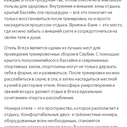
пользы для здоровья. Внутренние и внешние зоны отдыха,
крытый бассейн, спа-процедуры — всё это помогает не
только восстановиться после тренировки, но и просто
насладиться процессом отдыха. Врнячка-Баня — это место,
где можно забыть о внешней суете и сосредоточиться на
своём теле и душе.
Отель Breza является одним из лучших мест для
проведения тренировочных сборов в Сербии. С помощью
крытого полуолимпийского бассейна и современных
спортивных залов, спортсмены могут не только держать
себя в форме, но и развиваться. После тренировки можно
расслабиться в сауне, в спа, а затем насладиться местной
кухней в ресторане отеля. Атмосфера умиротворения и
свежий воздух делают отдых в Breza идеальным
сочетанием спорта и расслабления.
Номера отеля — это пространство, которое располагает к
отдыху. Комфортабельные двух- и трёхместные номера,
оборудованные всем необходимым, становятся
настоящим домом вдали от дома. В каждом номере есть