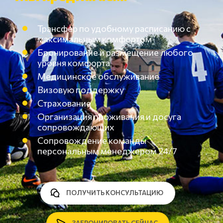
Трансфер по удобному расписанию с
максимальным комфортом
Бронирование и размещение любого
уровня комфорта
Медицинское обслуживание
Визовую поддержку
Страхование
Организация проживания и досуга
сопровождающих
Сопровождение команды
персональным менеджером 24/7
ПОЛУЧИТЬ КОНСУЛЬТАЦИЮ