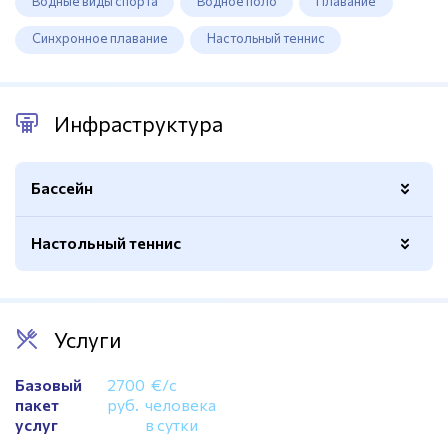
Водные виды спорта
Водное поло
Плавание
баланс между активным отдыхом и полным
восстановлением.
Синхронное плавание
Настольный теннис
Инфраструктура
Бассейн
Настольный теннис
Спортивный
Да
Крытый
Да
Количество столов
3
Длина
25 метров
Услуги
Стартовые тумбы
Есть
Базовый
2700
€/с
25 метров
Есть
пакет
руб.
человека
услуг
в сутки