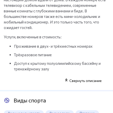
телевизор с кабельным телевидением, современные
ванные комнаты с глубокими ваннами и биде. В
большинстве номеров также есть мини-холодильник и
мобильный кондиционер. И это только часть того, что
ожидает гостей.
Услуги, включенные в стоимость:
Проживание в двух- и трёхместных номерах
Трёхразовое питание
Доступ к крытому полуолимпийскому бассейну и
тренажёрному залу
Сауна и спа-процедуры
Свернуть описание
Отель Breza — это место, где отдых превращается в
восстановление. Сербия известна своими минеральными
источниками, и в Врнячке-Бане ты получаешь их в
Виды спорта
сочетании с комфортом и удобством, не выходя за
пределы отеля. Идеальные условия для тех, кто ищет