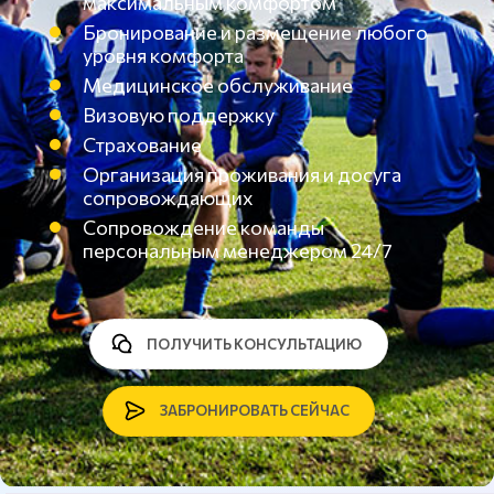
максимальным комфортом
Бронирование и размещение любого
уровня комфорта
Медицинское обслуживание
Визовую поддержку
Страхование
Организация проживания и досуга
сопровождающих
Сопровождение команды
персональным менеджером 24/7
ПОЛУЧИТЬ КОНСУЛЬТАЦИЮ
ЗАБРОНИРОВАТЬ СЕЙЧАС