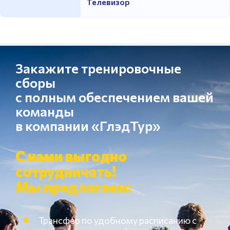
Телевизор
Закажите тренировочные
сборы
с полным обеспечением вашей
команды
в компании «ГлэдТур»
С нами выгодно
сотрудничать!
Мы предлагаем:
Трансфер по удобному расписанию с