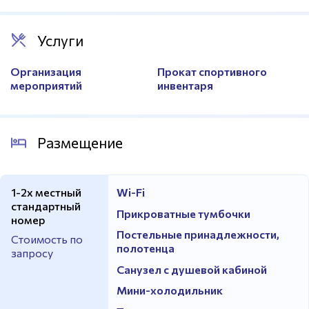
Электронное табло
Есть
Зеркала
Есть
Услуги
Организация
Прокат спортивного
мероприятий
инвентаря
Размещение
1-2х местный
Wi-Fi
стандартный
Прикроватные тумбочки
номер
Постельные принадлежности,
Стоимость по
полотенца
запросу
Санузел с душевой кабиной
Мини-холодильник