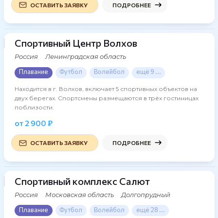
ОСТАВИТЬ ЗАЯВКУ
ПОДРОБНЕЕ
Спортивный Центр Волхов
19 фото
Россия
Ленинградская область
Плавание
Футбол
Волейбол
ещё 9 ...
Находится в г. Волхов, включает 5 спортивных объектов на
двух берегах. Спортсмены размещаются в трёх гостиницах
поблизости.
от 2 900 ₽
ОСТАВИТЬ ЗАЯВКУ
ПОДРОБНЕЕ
Спортивный комплекс Салют
50 фото
Россия
Московская область
Долгопрудный
Плавание
Футбол
Волейбол
ещё 28 ...