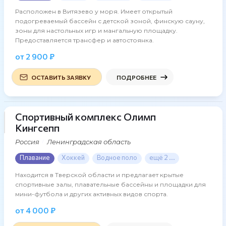
Расположен в Витязево у моря. Имеет открытый
подогреваемый бассейн с детской зоной, финскую сауну,
зоны для настольных игр и мангальную площадку.
Предоставляется трансфер и автостоянка.
от 2 900 ₽
ОСТАВИТЬ ЗАЯВКУ
ПОДРОБНЕЕ
Спортивный комплекс Олимп
25 фото
Кингсепп
Россия
Ленинградская область
Плавание
Хоккей
Водное поло
ещё 2 ...
Находится в Тверской области и предлагает крытые
спортивные залы, плавательные бассейны и площадки для
мини-футбола и других активных видов спорта.
от 4 000 ₽