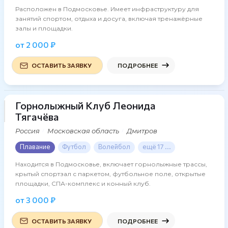
Расположен в Подмосковье. Имеет инфраструктуру для
занятий спортом, отдыха и досуга, включая тренажёрные
залы и площадки.
от 2 000 ₽
ОСТАВИТЬ ЗАЯВКУ
ПОДРОБНЕЕ
Горнолыжный Клуб Леонида
28 фото
Тягачёва
Россия
Московская область
Дмитров
Плавание
Футбол
Волейбол
ещё 17 ...
Находится в Подмосковье, включает горнолыжные трассы,
крытый спортзал с паркетом, футбольное поле, открытые
площадки, СПА-комплекс и конный клуб.
от 3 000 ₽
ОСТАВИТЬ ЗАЯВКУ
ПОДРОБНЕЕ