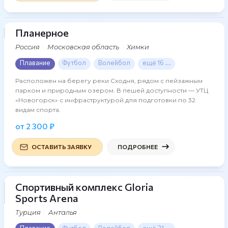
Планерное
16 фото
Россия
Московская область
Химки
Плавание
Футбол
Волейбол
ещё 16 ...
Расположен на берегу реки Сходня, рядом с пейзажным
парком и природным озером. В пешей доступности — УТЦ
«Новогорск» с инфраструктурой для подготовки по 32
видам спорта.
от 2 300 ₽
ОСТАВИТЬ ЗАЯВКУ
ПОДРОБНЕЕ
Спортивный комплекс Gloria
32 фото
Sports Arena
Турция
Анталья
Плавание
Футбол
Волейбол
ещё 21 ...