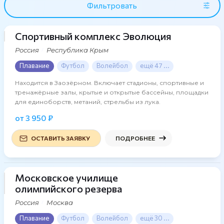
Фильтровать
Спортивный комплекс Эволюция
42 фото
Россия
Республика Крым
Плавание
Футбол
Волейбол
ещё 47 ...
Находится в Заозёрном. Включает стадионы, спортивные и
тренажёрные залы, крытые и открытые бассейны, площадки
для единоборств, метаний, стрельбы из лука.
от 3 950 ₽
ОСТАВИТЬ ЗАЯВКУ
ПОДРОБНЕЕ
Московское училище
57 фото
олимпийского резерва
Россия
Москва
Плавание
Футбол
Волейбол
ещё 30 ...