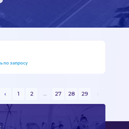
14 фото
ь по запросу
‹
1
2
...
27
28
29
›
Е