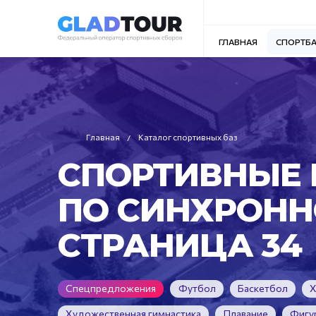
ГЛАВНАЯ
СПОРТБ
Главная
Каталог спортивных баз
СПОРТИВНЫЕ 
ПО СИНХРОНН
СТРАНИЦА 34
Спецпредложения
Футбол
Баскетбол
Х
Художественная гимнастика
Плавание
Фигу