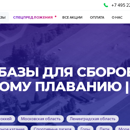
+7 495 2
АЗЫ
СПЕЦПРЕДЛОЖЕНИЯ
ВСЕ АКЦИИ
ОПЛАТА
О НАС
БАЗЫ ДЛЯ СБОРО
ОМУ ПЛАВАНИЮ |
оккей
Московская область
Ленинградская область
рное катание
Спортивные лагеря
Горы
Дети
Море