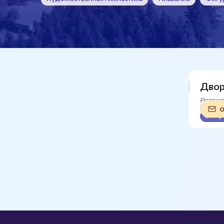
Двор
Россия
О
Синхр