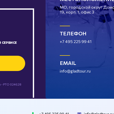
МО, городской округ Домод
19, корп. 1, офис 3
ТЕЛЕФОН
+7 495 225 99 41
 СЕРВИСЕ
EMAIL
info@gladtour.ru
 - РТО 024628
+7 495 225 99 41
info@gladtour.ru