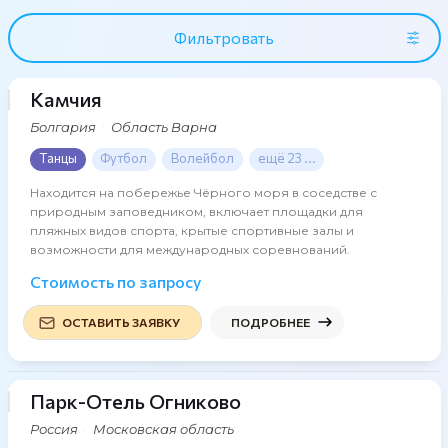
Фильтровать
Камчия
39 фото
Болгария
Область Варна
Танцы
Футбол
Волейбол
ещё 23 ...
Находится на побережье Чёрного моря в соседстве с
природным заповедником, включает площадки для
пляжных видов спорта, крытые спортивные залы и
возможности для международных соревнований.
Стоимость по запросу
ОСТАВИТЬ ЗАЯВКУ
ПОДРОБНЕЕ
Парк-Отель Огниково
29 фото
Россия
Московская область