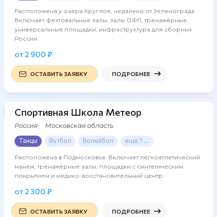
Расположена у озера Круглое, недалеко от Зеленограда.
Включает фехтовальные залы, залы ОФП, тренажёрные,
универсальные площадки, инфраструктура для сборных
России.
от 2 900 ₽
ОСТАВИТЬ ЗАЯВКУ
ПОДРОБНЕЕ
Спортивная Школа Метеор
16 фото
Россия
Московская область
Танцы
Футбол
Волейбол
ещё 7 ...
Расположена в Подмосковье. Включает легкоатлетический
манеж, тренажёрные залы, площадки с синтетическим
покрытием и медико-восстановительный центр.
от 2 300 ₽
ОСТАВИТЬ ЗАЯВКУ
ПОДРОБНЕЕ