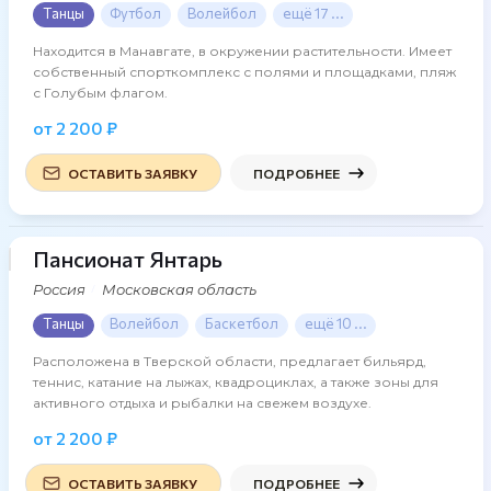
Танцы
Футбол
Волейбол
ещё 17 ...
Находится в Манавгате, в окружении растительности. Имеет
собственный спорткомплекс с полями и площадками, пляж
с Голубым флагом.
от 2 200 ₽
ОСТАВИТЬ ЗАЯВКУ
ПОДРОБНЕЕ
Пансионат Янтарь
35 фото
Россия
Московская область
Танцы
Волейбол
Баскетбол
ещё 10 ...
Расположена в Тверской области, предлагает бильярд,
теннис, катание на лыжах, квадроциклах, а также зоны для
активного отдыха и рыбалки на свежем воздухе.
от 2 200 ₽
ОСТАВИТЬ ЗАЯВКУ
ПОДРОБНЕЕ