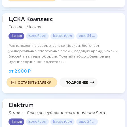
ЦСКА Комплекс
14 фото
Россия
Москва
Танцы
Волейбол
Баскетбол
ещё 34 ...
Расположен на северо-западе Москвы. Включает
универсальные спортивные арены, ледовую арену, манежи,
бассейн, зал единоборств. Полный набор объектов для
мультиспортивной подготовки.
от 2 900 ₽
ОСТАВИТЬ ЗАЯВКУ
ПОДРОБНЕЕ
Elektrum
36 фото
Латвия
Город республиканского значения Рига
Танцы
Волейбол
Баскетбол
ещё 24 ...