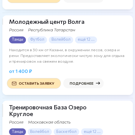
Молодежный центр Волга
42 фото
Россия
Республика Татарстан
Танцы
Футбол
Волейбол
ещё 12 ...
Находится в 30 км от Казани, в окружении лесов, озера и
реки. Предоставляет экологически чистую зону для отдыха
и тренировок на свежем воздухе.
от 1 400 ₽
ОСТАВИТЬ ЗАЯВКУ
ПОДРОБНЕЕ
Тренировочная База Озеро
10 фото
Круглое
Россия
Московская область
Танцы
Волейбол
Баскетбол
ещё 12 ...