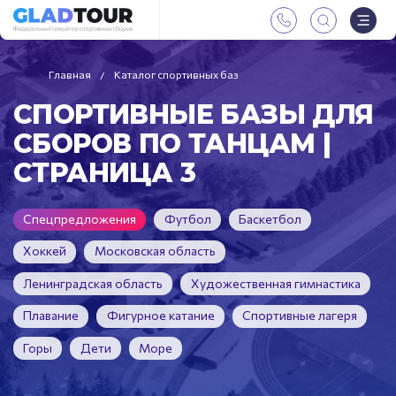
Главная
Каталог спортивных баз
СПОРТИВНЫЕ БАЗЫ ДЛЯ
СБОРОВ ПО ТАНЦАМ |
СТРАНИЦА 3
Спецпредложения
Футбол
Баскетбол
Хоккей
Московская область
Ленинградская область
Художественная гимнастика
Плавание
Фигурное катание
Спортивные лагеря
Горы
Дети
Море