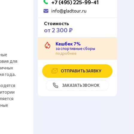
+7 (495) 225-99-41
info@gladtour.ru
Стоимость
от 2 300 ₽
Кешбек 7%
за спортивные сборы
подробнее
чные
овия для
личных
ОТПРАВИТЬ ЗАЯВКУ
мя года.
водятся
ЗАКАЗАТЬ ЗВОНОК
ритории
ляется
ьные