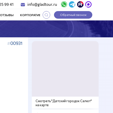
25 99 41
info@gladtour.ru
Обратный звонок
ОТЗЫВЫ
КОРПОРАТИВНЫЕ ТУРЫ
СТАТЬИ
00931
Смотреть "Детский городок Салют"
на карте