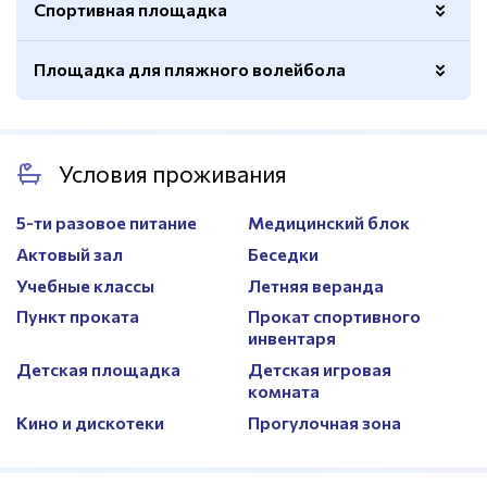
Спортивная площадка
Ворота для мини-футбола
Есть
Покрытие
Искусственный газон
Волейбольная сетка
Есть
Площадка для пляжного волейбола
Покрытие
Резиновое
Раздевалки
Есть
Баскетбольные кольца
Есть
Трибуны
Есть
Покрытие
Песочное
Волейбольная сетка
Есть
Условия проживания
Размер
8х16м.
Сетка для бадминтона
Есть
5-ти разовое питание
Медицинский блок
Ограждение
Есть
Актовый зал
Беседки
Учебные классы
Летняя веранда
Пункт проката
Прокат спортивного
инвентаря
Детская площадка
Детская игровая
комната
Кино и дискотеки
Прогулочная зона