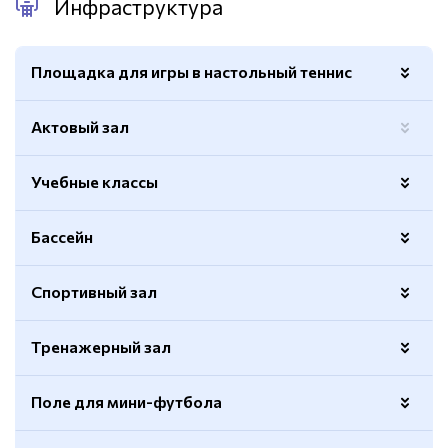
Инфраструктура
Площадка для игры в настольный теннис
Актовый зал
Площадь
64м.кв.
Учебные классы
Бассейн
Количество
4
Спортивный зал
Длина
25м.
Количество дорожек
4
Тренажерный зал
Покрытие
Синтетическое
Электронное табло
Есть
Разметка
Универсальная
Поле для мини-футбола
Раздевалки
Есть
Вид
Кардиотренажеры, силовые,
Баскетбольные кольца
Есть
тренажеров
гантельный ряд