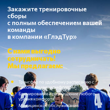
Закажите тренировочные
сборы
с полным обеспечением вашей
команды
в компании «ГлэдТур»
С нами выгодно
сотрудничать!
Мы предлагаем:
Трансфер по удобному расписанию с
максимальным комфортом
Бронирование и размещение любого
уровня комфорта
Медицинское обслуживание