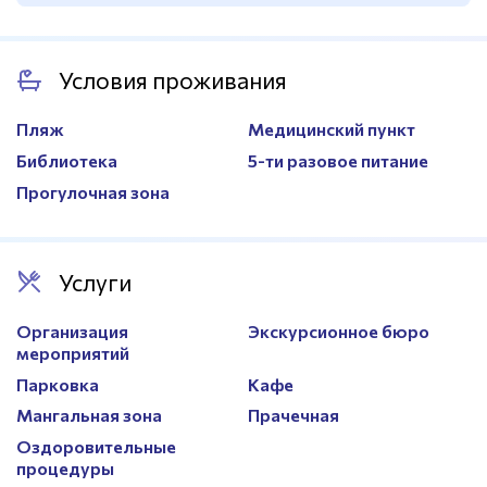
Волейбольная сетка
Есть
Размер
105х80м.
Покрытие
Песочное
Сетка для бадминтона
Есть
Трибуны
4000 мест
Условия проживания
Пляж
Медицинский пункт
Библиотека
5-ти разовое питание
Прогулочная зона
Услуги
Организация
Экскурсионное бюро
мероприятий
Парковка
Кафе
Мангальная зона
Прачечная
Оздоровительные
процедуры