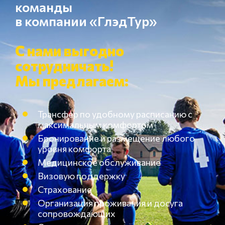
команды
в компании «ГлэдТур»
С нами выгодно
сотрудничать!
Мы предлагаем:
Трансфер по удобному расписанию с
максимальным комфортом
Бронирование и размещение любого
уровня комфорта
Медицинское обслуживание
Визовую поддержку
Страхование
Организация проживания и досуга
сопровождающих