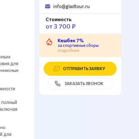
info@gladtour.ru
Стоимость
от 3 700 ₽
Кешбек 7%
за спортивные сборы
подробнее
ичным
овия для
ОТПРАВИТЬ ЗАЯВКУ
еннисные
ЗАКАЗАТЬ ЗВОНОК
ожности
я полный
 включая
ьно
й для