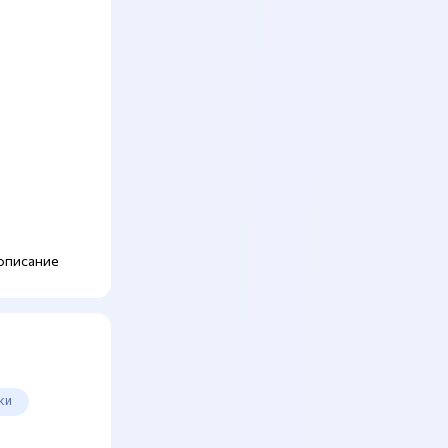
описание
жи