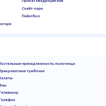
Прокат квадроциклов
Скейт-парк
Пейнтбол
ентаря
Постельные принадлежности, полотенца
Прикроватные тумбочки
Халаты
Фен
Телевизор
Телефон