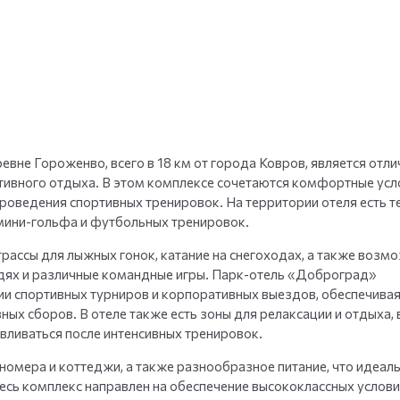
+
35
фото
вне Гороженво, всего в 18 км от города Ковров, является отл
тивного отдыха. В этом комплексе сочетаются комфортные усл
роведения спортивных тренировок. На территории отеля есть т
 мини-гольфа и футбольных тренировок.
трассы для лыжных гонок, катание на снегоходах, а также возм
адях и различные командные игры. Парк-отель «Доброград»
ии спортивных турниров и корпоративных выездов, обеспечива
ых сборов. В отеле также есть зоны для релаксации и отдыха,
авливаться после интенсивных тренировок.
омера и коттеджи, а также разнообразное питание, что идеал
есь комплекс направлен на обеспечение высококлассных услови