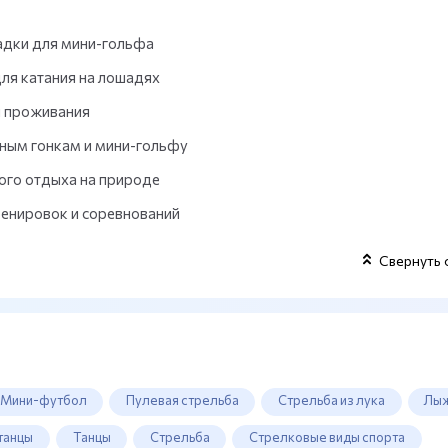
адки для мини-гольфа
ля катания на лошадях
 проживания
жным гонкам и мини-гольфу
ого отдыха на природе
енировок и соревнований
Свернуть 
Мини-футбол
Пулевая стрельба
Стрельба из лука
Лы
танцы
Танцы
Стрельба
Стрелковые виды спорта