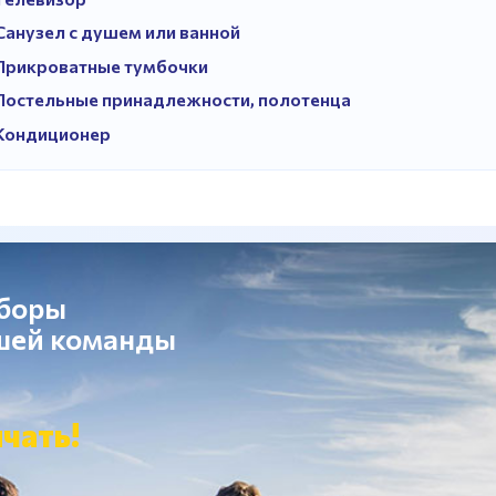
Санузел с душем или ванной
Прикроватные тумбочки
Постельные принадлежности, полотенца
Кондиционер
сборы
ашей команды
чать!