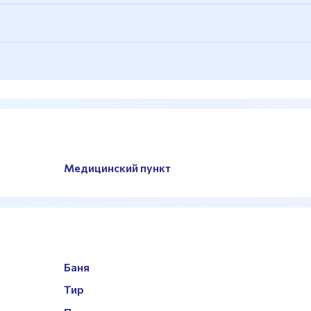
ые, гантельный ряд
о минут ходьбы
Медицинский пункт
Баня
Тир