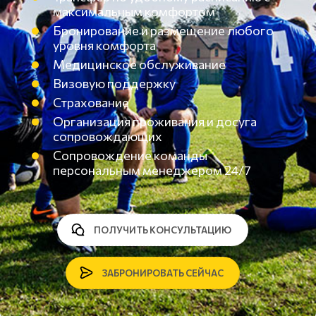
максимальным комфортом
Бронирование и размещение любого
уровня комфорта
Медицинское обслуживание
Визовую поддержку
Страхование
Организация проживания и досуга
сопровождающих
Сопровождение команды
персональным менеджером 24/7
ПОЛУЧИТЬ КОНСУЛЬТАЦИЮ
ЗАБРОНИРОВАТЬ СЕЙЧАС