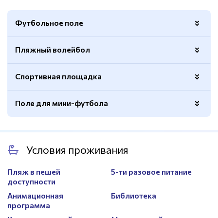
Футбольное поле
Пляжный волейбол
Покрытие
Натуральный газон
Размер
50х90м.
Спортивная площадка
Покрытие
Кварцевый песок
Размер
8х16м.
Поле для мини-футбола
Покрытие
Резиновое
Волейбольная сетка
Есть
Покрытие
Натуральный газон
Баскетбольные кольца
Есть
Условия проживания
Размер
20х38м.
Ограждение
Есть
Пляж в пешей
5-ти разовое питание
доступности
Анимационная
Библиотека
программа