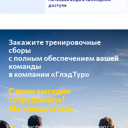
доступе
Закажите тренировочные
сборы
с полным обеспечением вашей
команды
в компании «ГлэдТур»
С нами выгодно
сотрудничать!
Мы предлагаем:
Трансфер по удобному расписанию с