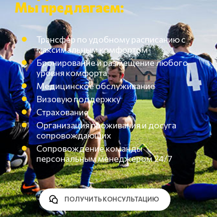
Мы предлагаем:
Трансфер по удобному расписанию с
максимальным комфортом
Бронирование и размещение любого
уровня комфорта
Медицинское обслуживание
Визовую поддержку
Страхование
Организация проживания и досуга
сопровождающих
Сопровождение команды
персональным менеджером 24/7
ПОЛУЧИТЬ КОНСУЛЬТАЦИЮ