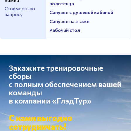
номер
полотенца
Стоимость по
Санузел с душевой кабиной
запросу
Санузел на этаже
Рабочий стол
Закажите тренировочные
сборы
с полным обеспечением вашей
команды
в компании «ГлэдТур»
С нами выгодно
сотрудничать!