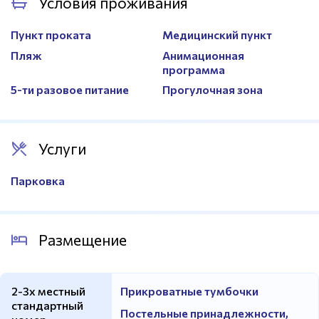
Условия проживания
Волейбольная сетка
Есть
Спортивный инвентарь
Есть
Пункт проката
Медицинский пункт
Сауна
Есть
Пляж
Анимационная
программа
Душевые
Есть
5-ти разовое питание
Прогулочная зона
Услуги
Парковка
Размещение
2-3х местный
Прикроватные тумбочки
стандартный
Постельные принадлежности,