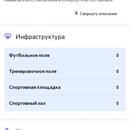
Свернуть описание
Инфраструктура
Футбольное поле
Тренировочное поле
Размер
60х90м.
Покрытие
Натуральный газон
Спортивная площадка
Количество
3
Покрытие
Натуральный газон
Спортивный зал
Баскетбольные кольца
Есть
Волейбольная сетка
Есть
Баскетбольные кольца
Есть
Количество
4