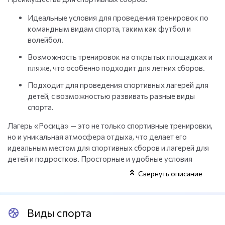
Идеальные условия для проведения тренировок по
командным видам спорта, таким как футбол и
волейбол.
Возможность тренировок на открытых площадках и
пляже, что особенно подходит для летних сборов.
Подходит для проведения спортивных лагерей для
детей, с возможностью развивать разные виды
спорта.
Лагерь «Росица» — это не только спортивные тренировки,
но и уникальная атмосфера отдыха, что делает его
идеальным местом для спортивных сборов и лагерей для
детей и подростков. Просторные и удобные условия
проживания позволяют спортсменам полностью
Свернуть описание
сосредоточиться на тренировках и отдыхе, не отвлекаясь
на лишние неудобства. Это место идеально подходит для
тех, кто ищет баланс между спортом, отдыхом и
Виды спорта
культурным развитием.