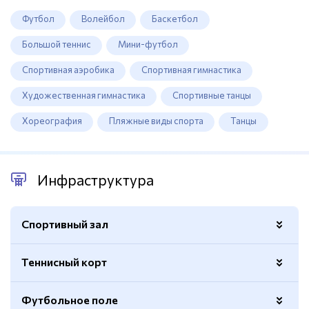
Футбол
Волейбол
Баскетбол
Большой теннис
Мини-футбол
Спортивная аэробика
Спортивная гимнастика
Художественная гимнастика
Спортивные танцы
Хореография
Пляжные виды спорта
Танцы
Инфраструктура
Спортивный зал
Теннисный корт
Баскетбольные кольца
Есть
Волейбольная сетка
Есть
Футбольное поле
Количество кортов
4