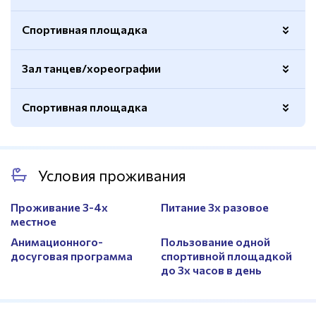
Покрытие - паркет/доска
Да
Покрытие - хард
Да
Спортивная площадка
Покрытие
Паркет
Искусственный газон
Да
Покрытие
Профессиональное спортивное
Полноразмерное поле
Да
Зал танцев/хореографии
Открытая
Да
Покрытие
Искусственный газон
Покрытие
Резиновое спортивное
Спортивная площадка
Площадь
Стандартный размер
Зеркала
Есть
Мини-футбол
Да
Покрытие
Паркет
Гандбол
Да
Открытая
Да
Условия проживания
Волейбол
Есть
Покрытие
Искусственное
Проживание 3-4х
Питание 3х разовое
местное
Анимационного-
Пользование одной
досуговая программа
спортивной площадкой
до 3х часов в день