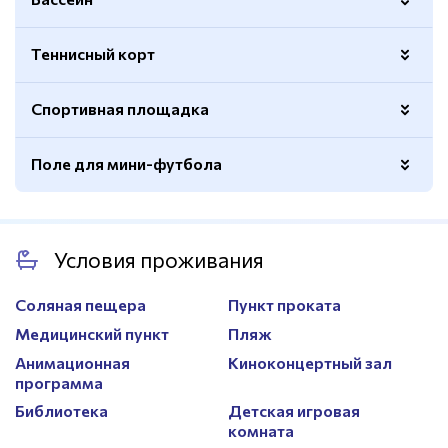
Теннисный корт
Количество дорожек
6
Открытый
Да
Спортивная площадка
Покрытие
Резиновое
Водные горки
Есть
Ограждение
Есть
Поле для мини-футбола
Покрытие
Резиновое
Размер
23х11м.
Баскетбольные кольца
Есть
Покрытие
Резиновое
Разметка
Баскетбольная
Условия проживания
Трибуны
Есть
Ограждение
Есть
Легкоатлетические дорожки
3
Соляная пещера
Пункт проката
Волейбольная сетка
Есть
Медицинский пункт
Пляж
Сетка для бадминтона
Есть
Анимационная
Киноконцертный зал
программа
Библиотека
Детская игровая
комната