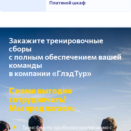
Платяной шкаф
Закажите тренировочные
сборы
с полным обеспечением вашей
команды
в компании «ГлэдТур»
С нами выгодно
сотрудничать!
Мы предлагаем:
Трансфер по удобному расписанию с