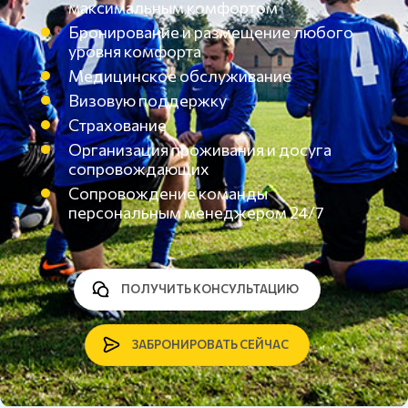
максимальным комфортом
Бронирование и размещение любого
уровня комфорта
Медицинское обслуживание
Визовую поддержку
Страхование
Организация проживания и досуга
сопровождающих
Сопровождение команды
персональным менеджером 24/7
ПОЛУЧИТЬ КОНСУЛЬТАЦИЮ
ЗАБРОНИРОВАТЬ СЕЙЧАС