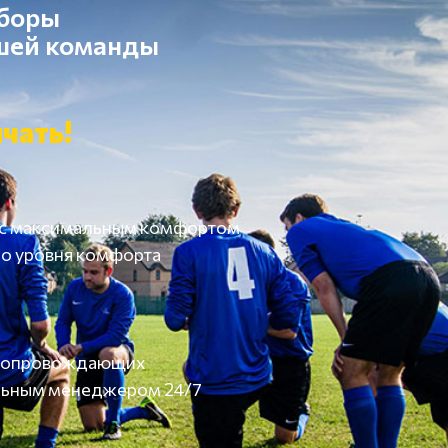
сборы
ашей команды
чать!
 с максимальным комфортом
о уровня комфорта
а сопровождающих
льным менеджером 24/7