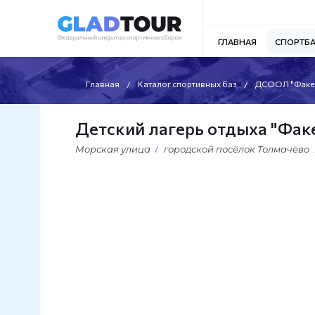
ГЛАВНАЯ
СПОРТБ
Главная
Каталог спортивных баз
ДСООЛ "Факе
Детский лагерь отдыха "Фак
Морская улица
городской посёлок Толмачёво