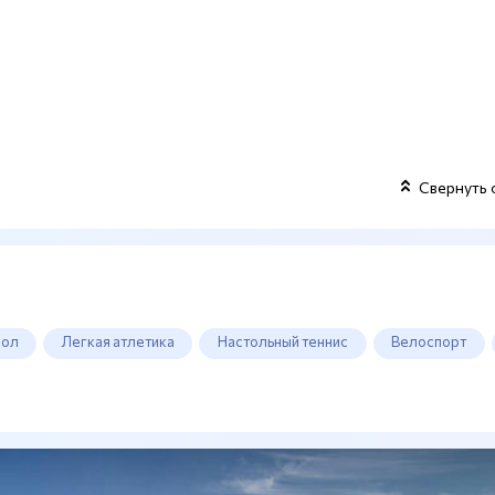
Свернуть 
бол
Легкая атлетика
Настольный теннис
Велоспорт