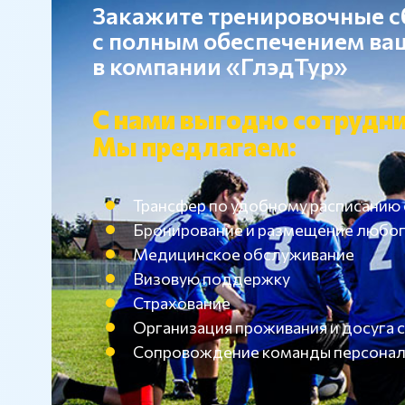
Закажите тренировочные 
с полным обеспечением в
в компании «ГлэдТур»
С нами выгодно сотрудни
Мы предлагаем:
Трансфер по удобному расписанию
Бронирование и размещение любог
Медицинское обслуживание
Визовую поддержку
Страхование
Организация проживания и досуг
Сопровождение команды персона