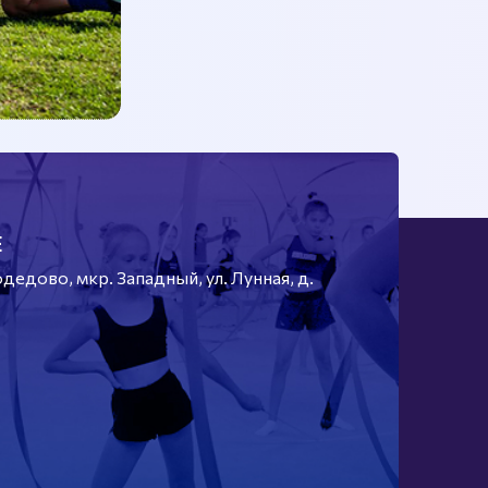
Е
едово, мкр. Западный, ул. Лунная, д.