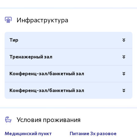
Инфраструктура
Тир
Тренажерный зал
Пневматические винтовки
Есть
Пневматические пистолеты
Есть
Конференц-зал/банкетный зал
Вид
Кардиотренажеры, силовые,
Лук
Есть
тренажеров
гантельный ряд
Конференц-зал/банкетный зал
Мишени
Есть
Площадь
45м.кв.
Количество
2
Площадь
370м.кв.
Оборудование
Есть
Условия проживания
Количество
1
Оборудование
Есть
Медицинский пункт
Питание 3х разовое