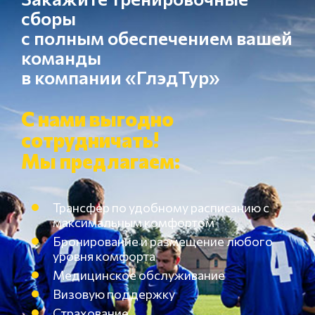
сборы
с полным обеспечением вашей
команды
в компании «ГлэдТур»
С нами выгодно
сотрудничать!
Мы предлагаем:
Трансфер по удобному расписанию с
максимальным комфортом
Бронирование и размещение любого
уровня комфорта
Медицинское обслуживание
Визовую поддержку
Страхование