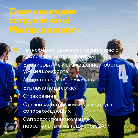
С нами выгодно
сотрудничать!
Мы предлагаем:
Трансфер по удобному расписанию с
максимальным комфортом
Бронирование и размещение любого
уровня комфорта
Медицинское обслуживание
Визовую поддержку
Страхование
Организация проживания и досуга
сопровождающих
Сопровождение команды
персональным менеджером 24/7