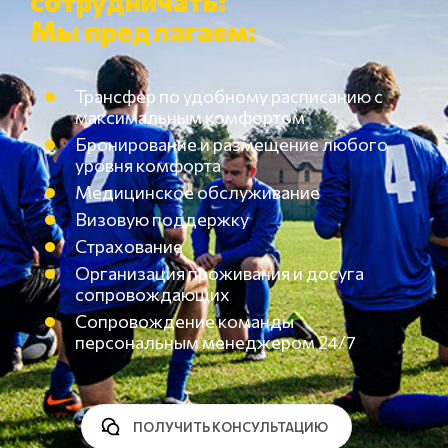
сотрудничать!
Мы предлагаем:
Трансфер по удобному расписанию с
максимальным комфортом
Бронирование и размещение любого
уровня комфорта
Медицинское обслуживание
Визовую поддержку
Страхование
Организация проживания и досуга
сопровождающих
Сопровождение команды
персональным менеджером 24/7
ПОЛУЧИТЬ КОНСУЛЬТАЦИЮ