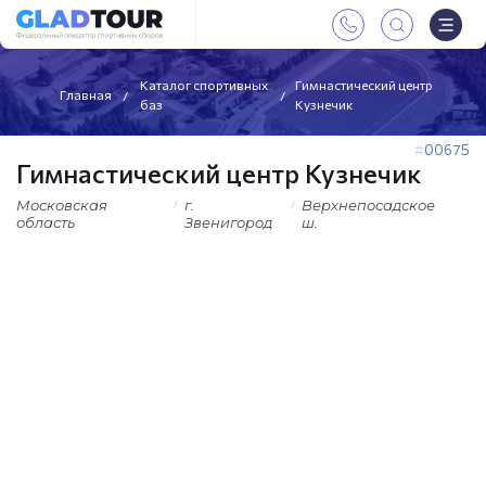
Каталог спортивных
Гимнастический центр
Главная
баз
Кузнечик
00675
Гимнастический центр Кузнечик
Московская
г.
Верхнепосадское
область
Звенигород
ш.