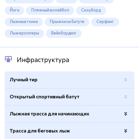
Йога
Пляжный волейбол
Сноуборд
Лыжные гонки
Прыжки на батуте
Серфинг
Лыжероллеры
Вейкбординг
Инфраструктура
Лучный тир
Открытый спортивный батут
Лыжная трасса для начинающих
Трасса для беговых лыж
Количество
2