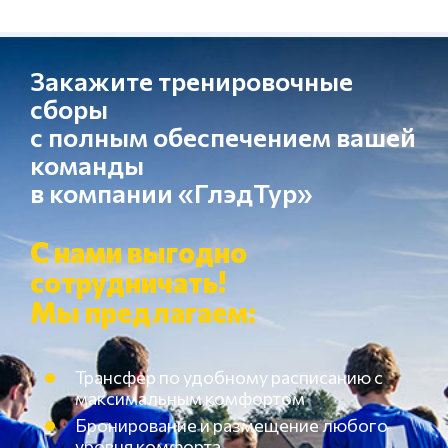
Закажите тренировочные
сборы
с полным обеспечением вашей
команды
в компании «ГлэдТур»
С нами выгодно
сотрудничать!
Мы предлагаем:
Трансфер по удобному расписанию с
максимальным комфортом
Бронирование и размещение любого
уровня комфорта