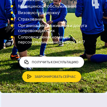
Медицинское обслуживание
Визовую поддержку
Страхование
Организация проживания и досуга
сопровождающих
Сопровождение команды
персональным менеджером 24/7
ПОЛУЧИТЬ КОНСУЛЬТАЦИЮ
ЗАБРОНИРОВАТЬ СЕЙЧАС