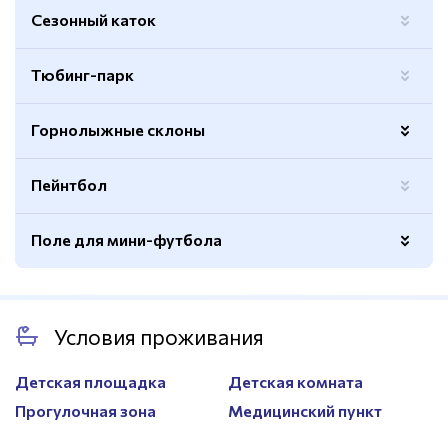
Покрытие
Грунт
Сезонный каток
Ограждение
Есть
Тюбинг-парк
Горнолыжные склоны
Пейнтбол
Длина
850м.
Перепад высот
120м.
Поле для мини-футбола
Уклон
18 С
Покрытие
Натуральный газон
Условия проживания
Детская площадка
Детская комната
Прогулочная зона
Медицинский пункт