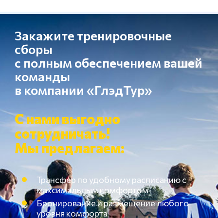
Закажите тренировочные
сборы
с полным обеспечением вашей
команды
в компании «ГлэдТур»
С нами выгодно
сотрудничать!
Мы предлагаем:
Трансфер по удобному расписанию с
максимальным комфортом
Бронирование и размещение любого
уровня комфорта