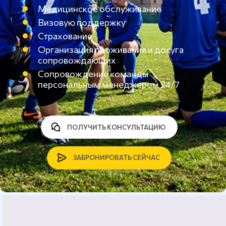
Медицинское обслуживание
Визовую поддержку
Страхование
Организация проживания и досуга
сопровождающих
Сопровождение команды
персональным менеджером 24/7
ПОЛУЧИТЬ КОНСУЛЬТАЦИЮ
ЗАБРОНИРОВАТЬ СЕЙЧАС