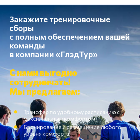
Закажите тренировочные
сборы
с полным обеспечением вашей
команды
в компании «ГлэдТур»
С нами выгодно
сотрудничать!
Мы предлагаем:
Трансфер по удобному расписанию с
максимальным комфортом
Бронирование и размещение любого
уровня комфорта