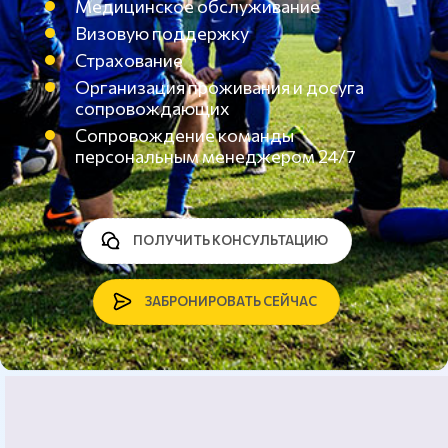
Медицинское обслуживание
Визовую поддержку
Страхование
Организация проживания и досуга
сопровождающих
Сопровождение команды
персональным менеджером 24/7
ПОЛУЧИТЬ КОНСУЛЬТАЦИЮ
ЗАБРОНИРОВАТЬ СЕЙЧАС