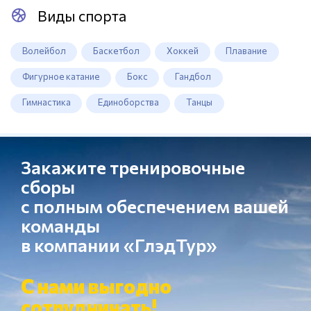
Виды спорта
Волейбол
Баскетбол
Хоккей
Плавание
Фигурное катание
Бокс
Гандбол
Гимнастика
Единоборства
Танцы
Закажите тренировочные
сборы
с полным обеспечением вашей
команды
в компании «ГлэдТур»
С нами выгодно
сотрудничать!