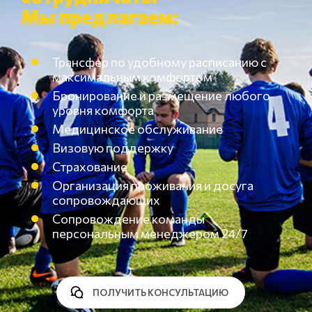
Мы предлагаем:
Трансфер по удобному расписанию с
максимальным комфортом
Бронирование и размещение любого
уровня комфорта
Медицинское обслуживание
Визовую поддержку
Страхование
Организация проживания и досуга
сопровождающих
Сопровождение команды
персональным менеджером 24/7
ПОЛУЧИТЬ КОНСУЛЬТАЦИЮ