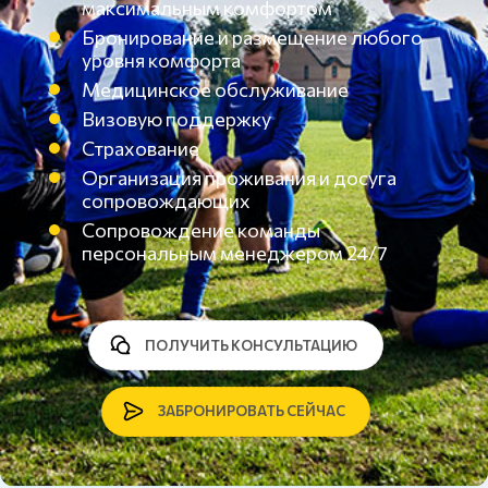
максимальным комфортом
Бронирование и размещение любого
уровня комфорта
Медицинское обслуживание
Визовую поддержку
Страхование
Организация проживания и досуга
сопровождающих
Сопровождение команды
персональным менеджером 24/7
ПОЛУЧИТЬ КОНСУЛЬТАЦИЮ
ЗАБРОНИРОВАТЬ СЕЙЧАС