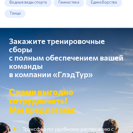
Водные виды спорта
Гимнастика
Единоборства
Танцы
Закажите тренировочные
сборы
с полным обеспечением вашей
команды
в компании «ГлэдТур»
С нами выгодно
сотрудничать!
Мы предлагаем:
Трансфер по удобному расписанию с