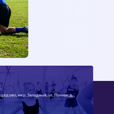
Е
едово, мкр. Западный, ул. Лунная, д.