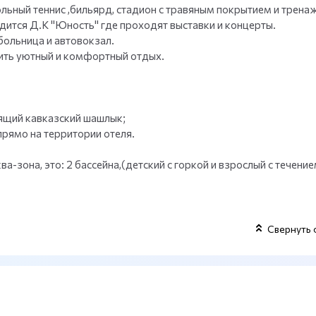
ольный теннис ,бильярд, стадион с травяным покрытием и трена
дится Д.К "Юность" где проходят выставки и концерты.
больница и автовокзал.
ить уютный и комфортный отдых.
оящий кавказский шашлык;
прямо на территории отеля.
-зона, это: 2 бассейна,(детский с горкой и взрослый с течение
Свернуть 