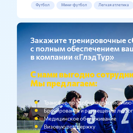
Футбол
Мини-футбол
Легкая атлетика
Закажите тренировочные 
с полным обеспечением в
в компании «ГлэдТур»
С нами выгодно сотрудни
Мы предлагаем:
Трансфер по удобному расписанию
Бронирование и размещение любог
Медицинское обслуживание
Визовую поддержку