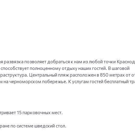
+
35
фото
ая развязка позволяет добраться к нам из любой точки Красно
ма, способствует полноценному отдыху наших гостей. В шаговой
аструктура. Центральный пляж расположен в 850 метрах от о
м на черноморском побережье. К услугам гостей бесплатный т
тривает 15 парковочных мест.
ране по системе шведский стол.