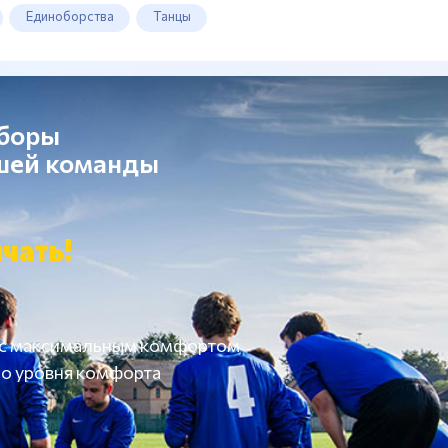
Единоборства
Танцы
сборы
ашей команды
чать!
 с максимальным комфортом
о уровня комфорта