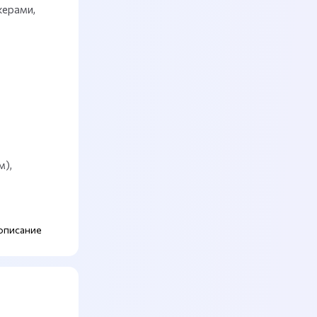
жерами,
м),
описание