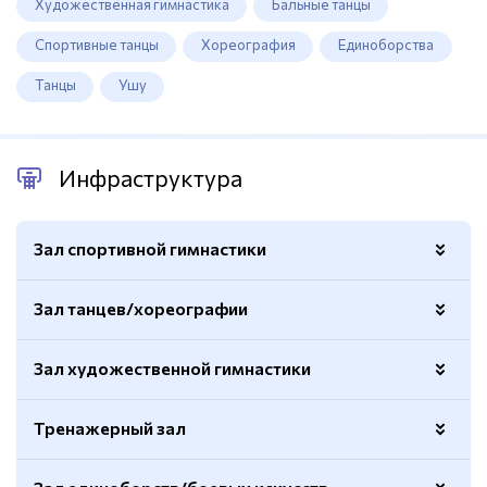
Художественная гимнастика
Бальные танцы
Спортивные танцы
Хореография
Единоборства
Танцы
Ушу
Инфраструктура
Зал спортивной гимнастики
Зал танцев/хореографии
Площадь
850 м²
Трибуна
На 140 мест
Зал художественной гимнастики
Зеркала
Есть
Аудиосистема
Есть
Станки
Есть
Тренажерный зал
Спортивный батут
Есть
Боксерские груши
Есть
Количество
5
Борцовский ковер
Есть