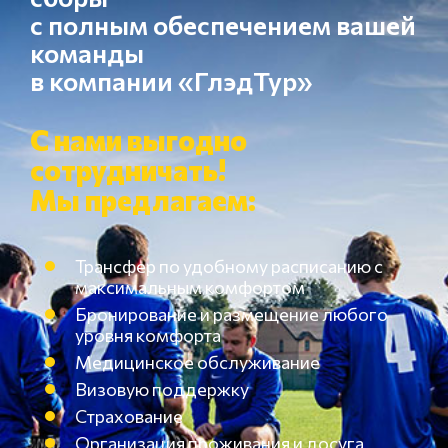
с полным обеспечением вашей
команды
в компании «ГлэдТур»
С нами выгодно
сотрудничать!
Мы предлагаем:
Трансфер по удобному расписанию с
максимальным комфортом
Бронирование и размещение любого
уровня комфорта
Медицинское обслуживание
Визовую поддержку
Страхование
Организация проживания и досуга