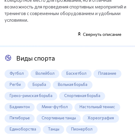
комфортное место для проживания, но и отличная
возможность для проведения спортивных мероприятий и
тренингов с современным оборудованием и удобными
условиями.
Свернуть описание
Виды спорта
Футбол
Волейбол
Баскетбол
Плавание
Регби
Борьба
Вольная борьба
Греко-римская борьба
Спортивная борьба
Бадминтон
Мини-футбол
Настольный теннис
Пятиборье
Спортивные танцы
Хореография
Единоборства
Танцы
Пионербол