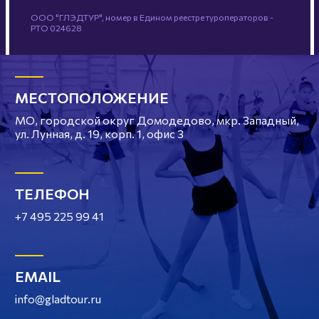
ООО "ГЛЭДТУР", номер в Едином реестре туроператоров -
РТО 024628
МЕСТОПОЛОЖЕНИЕ
МО, городской округ Домодедово, мкр. Западный,
ул. Лунная, д. 19, корп. 1, офис 3
ТЕЛЕФОН
+7 495 225 99 41
EMAIL
info@gladtour.ru