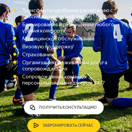
Трансфер по удобному расписанию с
максимальным комфортом
Бронирование и размещение любого
уровня комфорта
Медицинское обслуживание
Визовую поддержку
Страхование
Организация проживания и досуга
сопровождающих
Сопровождение команды
персональным менеджером 24/7
ПОЛУЧИТЬ КОНСУЛЬТАЦИЮ
ЗАБРОНИРОВАТЬ СЕЙЧАС