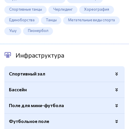
Спортивные танцы
Черлидинг
Хореография
Единоборства
Танцы
Метательные виды спорта
Ушу
Пионербол
Инфраструктура
Спортивный зал
Бассейн
Баскетбольные кольца
Да
Борцовский ковер
Да
Поле для мини-футбола
Спортивный
Да
Волейбольная сетка
Да
25 метров
Да
Футбольное поле
Покрытие - паркет/доска
Да
Покрытие
Натуральное
Длина
25 м