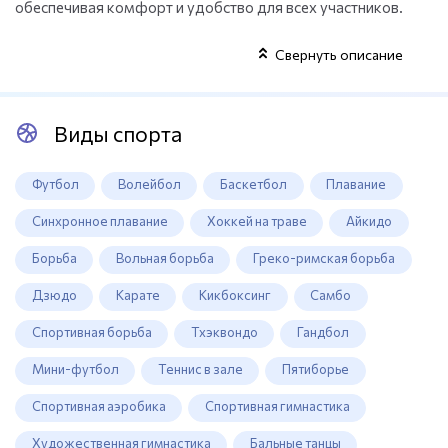
обеспечивая комфорт и удобство для всех участников.
Свернуть описание
Виды спорта
Футбол
Волейбол
Баскетбол
Плавание
Синхронное плавание
Хоккей на траве
Айкидо
Борьба
Вольная борьба
Греко-римская борьба
Дзюдо
Карате
Кикбоксинг
Самбо
Спортивная борьба
Тхэквондо
Гандбол
Мини-футбол
Теннис в зале
Пятиборье
Спортивная аэробика
Спортивная гимнастика
Художественная гимнастика
Бальные танцы