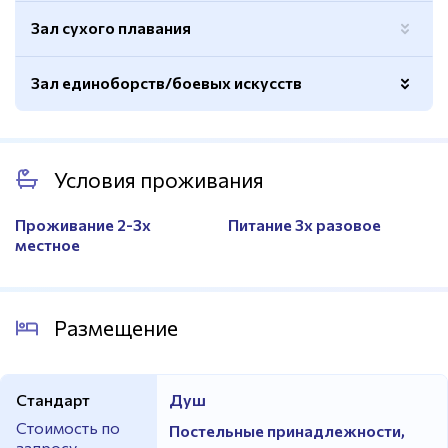
Татами
Да
Площадь
Тренировочное
Зал сухого плавания
Количество дорожек
4 шт
Натуральный газон
Да
Футбольные ворота
Да
Стартовые тумбы
Да
Полноразмерное поле
Да
Покрытие
Деревянное
Зал единоборств/боевых искусств
Покрытие
Натуральное
Раздевалки
Да
Площадь
Тренировочное
Покрытие
Маты
Электронное табло
Да
Трибуны
Да
Условия проживания
Татами
Да
Разметка
Да
Количество
1 зал
Проживание 2-3х
Питание 3х разовое
местное
Размещение
Стандарт
Душ
Стоимость по
Постельные принадлежности,
запросу