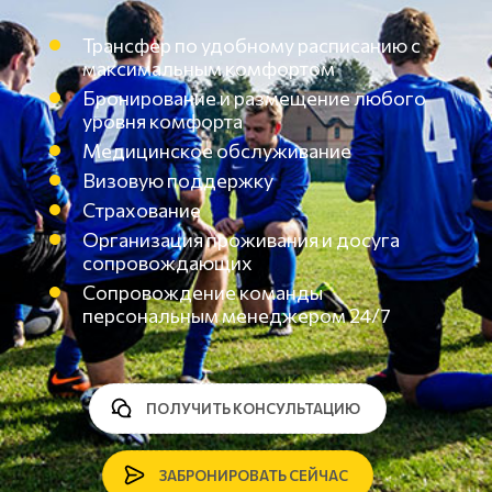
Трансфер по удобному расписанию с
максимальным комфортом
Бронирование и размещение любого
уровня комфорта
Медицинское обслуживание
Визовую поддержку
Страхование
Организация проживания и досуга
сопровождающих
Сопровождение команды
персональным менеджером 24/7
ПОЛУЧИТЬ КОНСУЛЬТАЦИЮ
ЗАБРОНИРОВАТЬ СЕЙЧАС