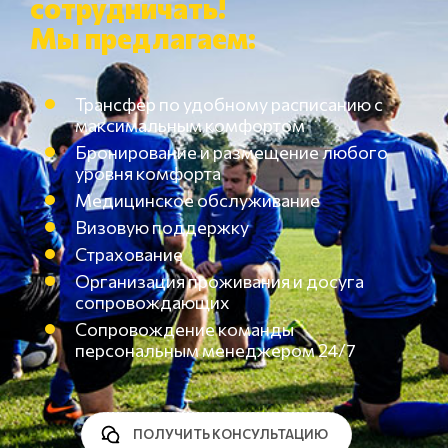
сотрудничать!
Мы предлагаем:
Трансфер по удобному расписанию с
максимальным комфортом
Бронирование и размещение любого
уровня комфорта
Медицинское обслуживание
Визовую поддержку
Страхование
Организация проживания и досуга
сопровождающих
Сопровождение команды
персональным менеджером 24/7
ПОЛУЧИТЬ КОНСУЛЬТАЦИЮ