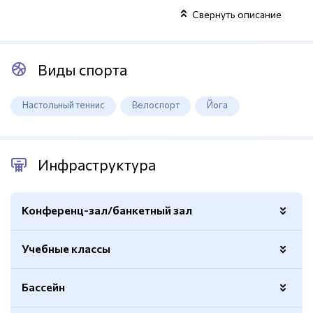
Свернуть описание
Виды спорта
Настольный теннис
Велоспорт
Йога
Инфраструктура
Конференц-зал/банкетный зал
Учебные классы
Площадь
70м.кв.
Описание
Площадка для мероприятий с
Бассейн
Количество
использованием спецоборудования
2
или технических средств