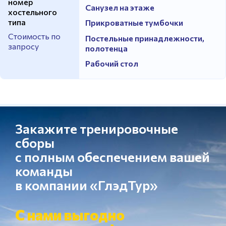
номер
Санузел на этаже
хостельного
типа
Прикроватные тумбочки
Стоимость по
Постельные принадлежности,
запросу
полотенца
Рабочий стол
Закажите тренировочные
сборы
с полным обеспечением вашей
команды
в компании «ГлэдТур»
С нами выгодно