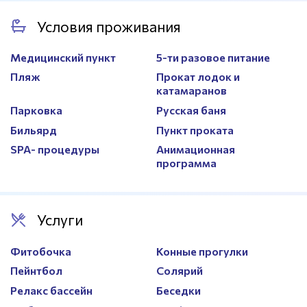
Покрытие
Кварцевый песок
Условия проживания
Размер
8х16м.
Медицинский пункт
5-ти разовое питание
Пляж
Прокат лодок и
катамаранов
Парковка
Русская баня
Бильярд
Пункт проката
SPA- процедуры
Анимационная
программа
Услуги
Фитобочка
Конные прогулки
Пейнтбол
Солярий
Релакс бассейн
Беседки