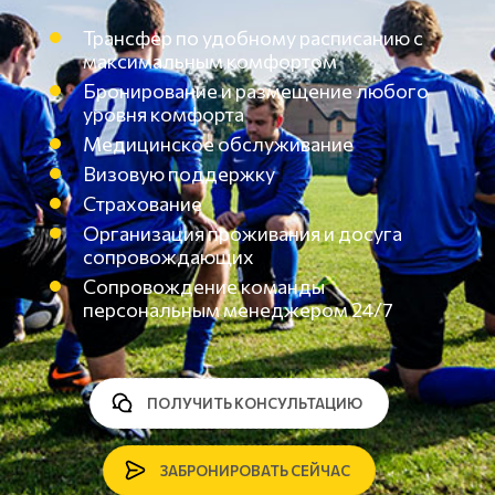
Трансфер по удобному расписанию с
максимальным комфортом
Бронирование и размещение любого
уровня комфорта
Медицинское обслуживание
Визовую поддержку
Страхование
Организация проживания и досуга
сопровождающих
Сопровождение команды
персональным менеджером 24/7
ПОЛУЧИТЬ КОНСУЛЬТАЦИЮ
ЗАБРОНИРОВАТЬ СЕЙЧАС