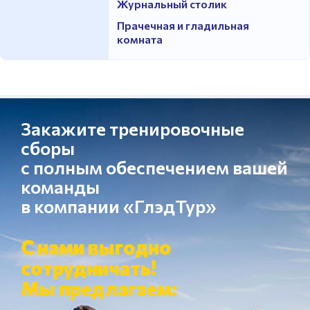
Журнальный столик
Прачечная и гладильная
комната
Закажите тренировочные
сборы
с полным обеспечением вашей
команды
в компании «ГлэдТур»
С нами выгодно
сотрудничать!
Мы предлагаем: