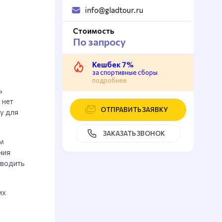
info@gladtour.ru
Стоимость
По запросу
Кешбек 7%
за спортивные сборы
подробнее
ь
 нет
ОТПРАВИТЬ ЗАЯВКУ
у для
ЗАКАЗАТЬ ЗВОНОК
м
ния
оводить
их