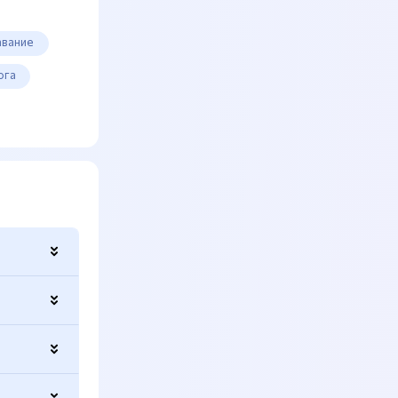
авание
ога