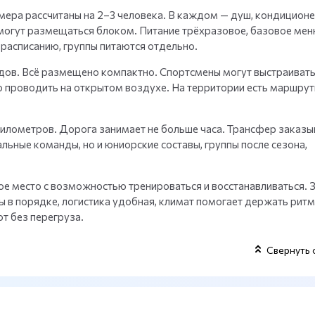
ера рассчитаны на 2–3 человека. В каждом — душ, кондиционе
могут размещаться блоком. Питание трёхразовое, базовое мен
расписанию, группы питаются отдельно.
дов. Всё размещено компактно. Спортсмены могут выстраиват
о проводить на открытом воздухе. На территории есть маршрут
километров. Дорога занимает не больше часа. Трансфер заказы
льные команды, но и юниорские составы, группы после сезона,
ое место с возможностью тренироваться и восстанавливаться. З
ы в порядке, логистика удобная, климат помогает держать ритм
т без перегруза.
Свернуть 