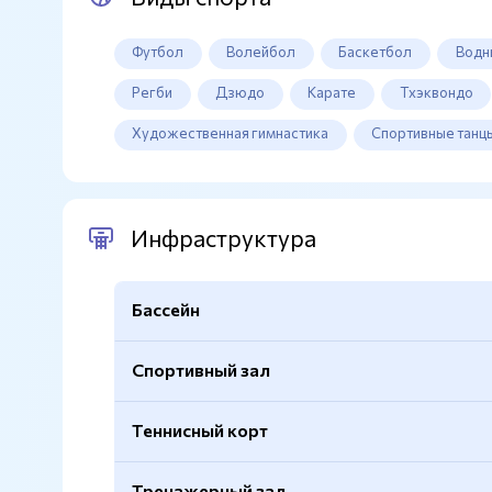
Футбол
Волейбол
Баскетбол
Водн
Регби
Дзюдо
Карате
Тхэквондо
Художественная гимнастика
Спортивные танц
Инфраструктура
Бассейн
Спортивный зал
Крытый
Да
Площадь
33×25м.
Теннисный корт
Волейбольная сетка
Есть
Глубина
2,2м.
Футбольные ворота
Есть
Тренажерный зал
Количество дорожек
12