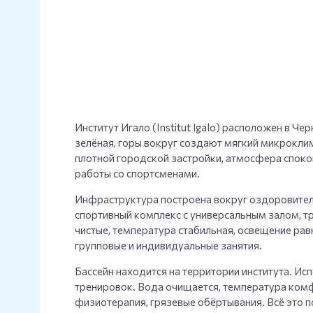
Институт Игало (Institut Igalo) расположен в Ч
зелёная, горы вокруг создают мягкий микрокли
плотной городской застройки, атмосфера спокой
работы со спортсменами.
Инфраструктура построена вокруг оздоровитель
спортивный комплекс с универсальным залом,
чистые, температура стабильная, освещение ра
групповые и индивидуальные занятия.
Бассейн находится на территории института. Исп
тренировок. Вода очищается, температура комф
физиотерапия, грязевые обёртывания. Всё это 