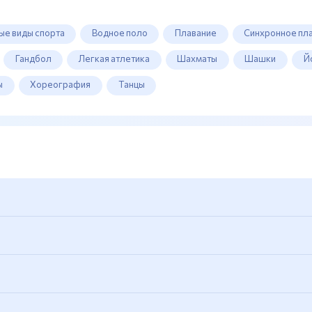
ые виды спорта
Водное поло
Плавание
Синхронное пл
Гандбол
Легкая атлетика
Шахматы
Шашки
Й
ы
Хореография
Танцы