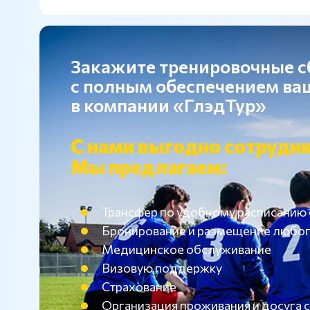
Закажите тренировочные 
с полным обеспечением в
в компании «ГлэдТур»
С нами выгодно сотрудни
Мы предлагаем:
Трансфер по удобному расписанию
Бронирование и размещение любог
Медицинское обслуживание
Визовую поддержку
Страхование
Организация проживания и досуг