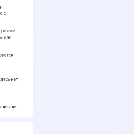
р,
ю с
ь режим
ы для
вается
десь нет
.
описание