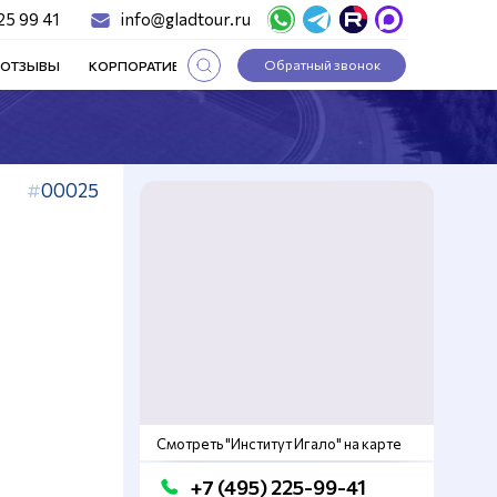
25 99 41
info@gladtour.ru
Обратный звонок
ОТЗЫВЫ
КОРПОРАТИВНЫЕ ТУРЫ
СТАТЬИ
00025
Смотреть "Институт Игало" на карте
+7 (495) 225-99-41