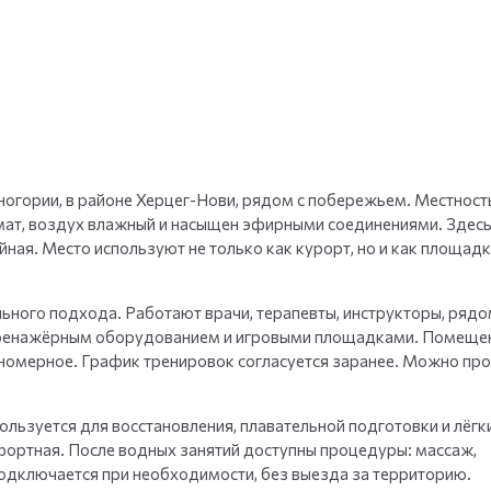
+
35
фото
ерногории, в районе Херцег-Нови, рядом с побережьем. Местност
мат, воздух влажный и насыщен эфирными соединениями. Здесь
ная. Место используют не только как курорт, но и как площадк
ного подхода. Работают врачи, терапевты, инструкторы, рядо
 тренажёрным оборудованием и игровыми площадками. Помеще
вномерное. График тренировок согласуется заранее. Можно пр
ользуется для восстановления, плавательной подготовки и лёгк
ортная. После водных занятий доступны процедуры: массаж,
подключается при необходимости, без выезда за территорию.