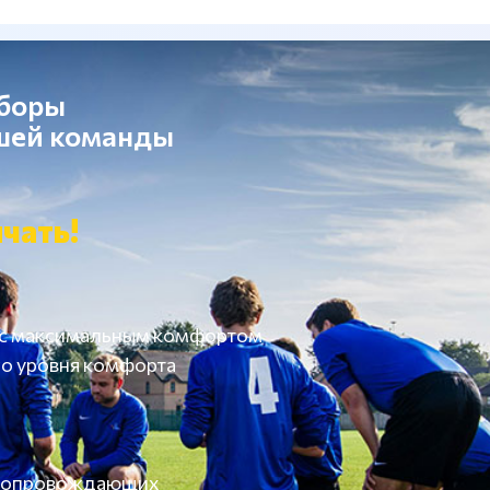
сборы
ашей команды
чать!
 с максимальным комфортом
о уровня комфорта
а сопровождающих