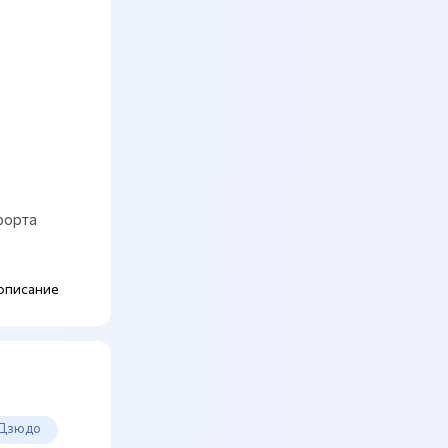
форта
описание
Дзюдо