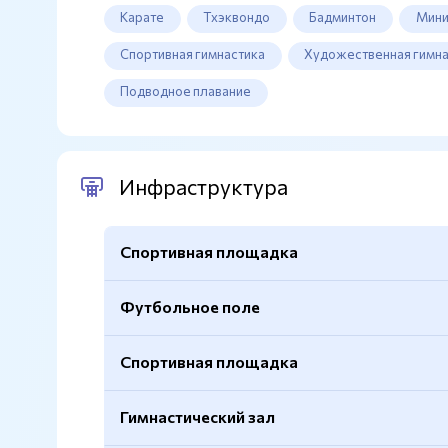
Карате
Тхэквондо
Бадминтон
Мини
Спортивная гимнастика
Художественная гимна
Подводное плавание
Инфраструктура
Спортивная площадка
Футбольное поле
Баскетбольные кольца
Есть
Волейбольная сетка
Есть
Спортивная площадка
Трибуны
200 мест
Покрытие
Резиновое
Покрытие
Натуральный газон
Гимнастический зал
Освещение
Комплексное
Вид тренажеров
Уличные тренажеры WO
Размер
60х100м.