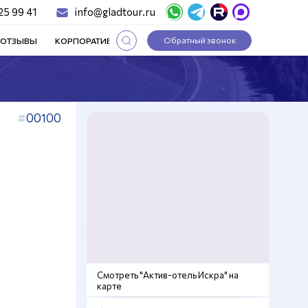
25 99 41
info@gladtour.ru
Обратный звонок
ОТЗЫВЫ
КОРПОРАТИВНЫЕ ТУРЫ
СТАТЬИ
00100
Смотреть "Актив-отель Искра" на
карте