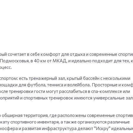
+
35
фото
орый сочетает в себе комфорт для отдыха и современные спорт
одмосковья, в 40 км от МКАД, и идеально подходит для тех, к
оцесс.
портом: есть тренажерный зал, крытый бассейн с несколькими
лощадки для футбола, тенниса и волейбола. Просторные и ком
сле тренировки гости могут расслабиться в спа-комплексе или
приятий и спортивных тренировок имеются универсальные залы
го обширная территория, где расположены современные спорти
кату спортивного инвентаря, а также организуются различные
тмосфера и развитая инфраструктура делают "Искру" идеальны