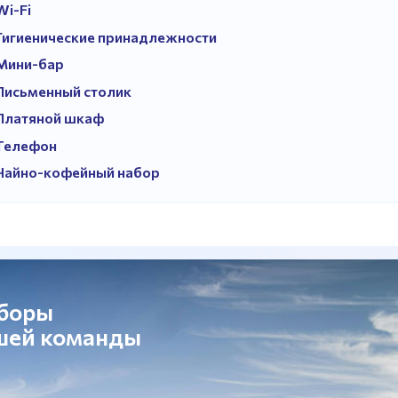
Wi-Fi
Гигиенические принадлежности
Мини-бар
Письменный столик
Платяной шкаф
Телефон
Чайно-кофейный набор
сборы
ашей команды