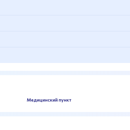
я
ые тренажеры, гантельный ряд
Медицинский пункт