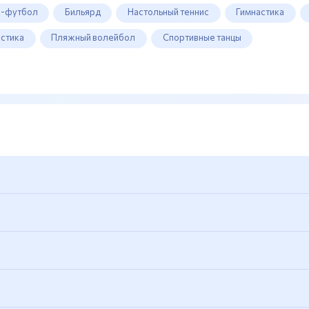
-футбол
Бильярд
Настольный теннис
Гимнастика
стика
Пляжный волейбол
Спортивные танцы
RK-OUT