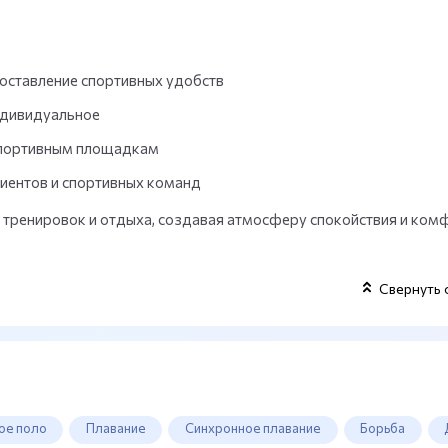
оставление спортивных удобств
индивидуальное
 спортивным площадкам
иентов и спортивных команд
я тренировок и отдыха, создавая атмосферу спокойствия и ком
Свернуть 
ое поло
Плавание
Синхронное плавание
Борьба