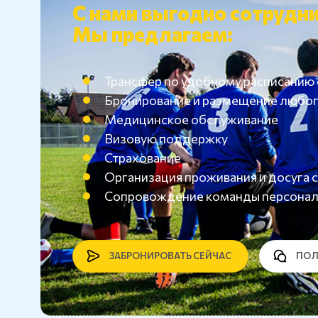
С нами выгодно сотрудни
Мы предлагаем:
Трансфер по удобному расписанию
Бронирование и размещение любог
Медицинское обслуживание
Визовую поддержку
Страхование
Организация проживания и досуг
Сопровождение команды персона
ЗАБРОНИРОВАТЬ СЕЙЧАС
ПОЛ