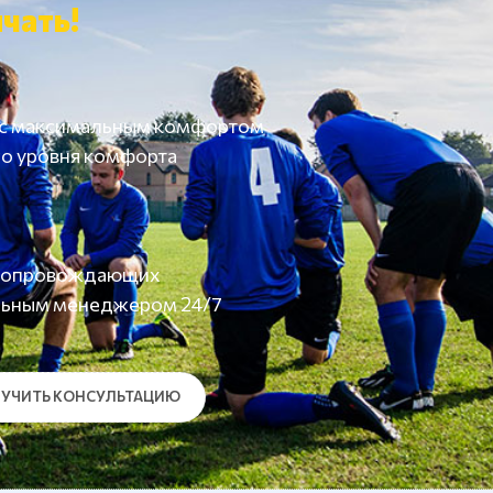
чать!
 с максимальным комфортом
о уровня комфорта
а сопровождающих
льным менеджером 24/7
УЧИТЬ КОНСУЛЬТАЦИЮ