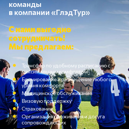
команды
в компании «ГлэдТур»
С нами выгодно
сотрудничать!
Мы предлагаем:
Трансфер по удобному расписанию с
максимальным комфортом
Бронирование и размещение любого
уровня комфорта
Медицинское обслуживание
Визовую поддержку
Страхование
Организация проживания и досуга
сопровождающих