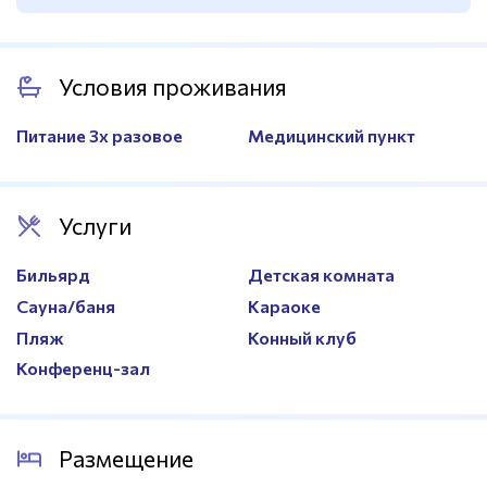
Уровень подготовки
Детский бассейн
Количество
6
Электронное табло
Есть
Покрытие
Искусственный газон
Размер
11х23м.
Условия проживания
Размер
50х35м.
Количество
2
Питание 3х разовое
Медицинский пункт
Услуги
Бильярд
Детская комната
Сауна/баня
Караоке
Пляж
Конный клуб
Конференц-зал
Размещение