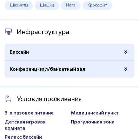
Шахматы
Шашки
Йога
Кроссфит
Инфраструктура
Бассейн
Конференц-зал/банкетный зал
Открытый
Да
Подогрев
Есть
Количество
3
Глубина
90см.
Условия проживания
Вместимость
70, 100, 500 мест
Раздевалки
Есть
Оборудование
Экран, видеопроектор,
3-х разовое питание
Медицинский пункт
Спортивный
Нет
аудиосистема, флипчарт,
Детская игровая
Прогулочная зона
беспроводной
комната
высокоскоростной интернет Wi
Fi
Релакс бассейн