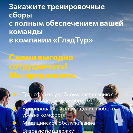
Закажите тренировочные
сборы
с полным обеспечением вашей
команды
в компании «ГлэдТур»
С нами выгодно
сотрудничать!
Мы предлагаем:
Трансфер по удобному расписанию с
максимальным комфортом
Бронирование и размещение любого
уровня комфорта
Медицинское обслуживание
Визовую поддержку