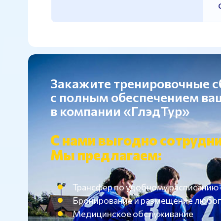
Закажите тренировочные 
с полным обеспечением в
в компании «ГлэдТур»
С нами выгодно сотрудни
Мы предлагаем:
Трансфер по удобному расписанию
Бронирование и размещение любог
Медицинское обслуживание