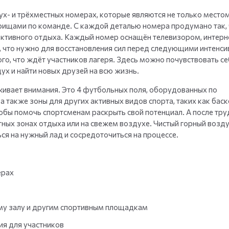
ух- и трёхместных номерах, которые являются не только место
арищами по команде. С каждой деталью номера продумано так, 
ктивного отдыха. Каждый номер оснащён телевизором, интерн
, что нужно для восстановления сил перед следующими интенс
ого, что ждёт участников лагеря. Здесь можно почувствовать се
ух и найти новых друзей на всю жизнь.
ивает внимания. Это 4 футбольных поля, оборудованных по
также зоны для других активных видов спорта, таких как баск
 чтобы помочь спортсменам раскрыть свой потенциал. А после тр
тных зонах отдыха или на свежем воздухе. Чистый горный возду
я на нужный лад и сосредоточиться на процессе.
ерах
му залу и другим спортивным площадкам
ия для участников