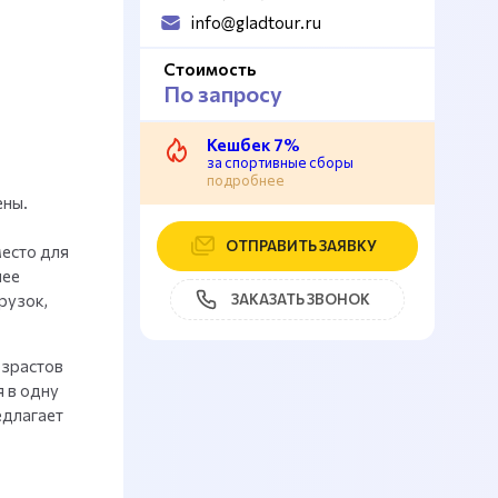
info@gladtour.ru
Стоимость
По запросу
Кешбек 7%
за спортивные сборы
подробнее
ены.
ОТПРАВИТЬ ЗАЯВКУ
место для
лее
рузок,
ЗАКАЗАТЬ ЗВОНОК
озрастов
я в одну
едлагает