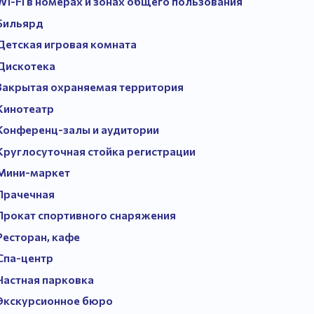
Wi-Fi в номерах и зонах общего пользования
Бильярд
Детская игровая комната
Дискотека
Закрытая охраняемая территория
Кинотеатр
Конференц-залы и аудитории
Круглосуточная стойка регистрации
Мини-маркет
Прачечная
Прокат спортивного снаряжения
Ресторан, кафе
Спа-центр
Частная парковка
Экскурсионное бюро