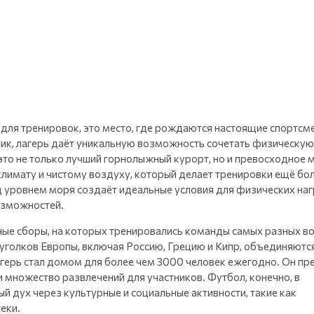
+
35
фото
о для тренировок, это место, где рождаются настоящие спортсм
ник, лагерь даёт уникальную возможность сочетать физическую
это не только лучший горнолыжный курорт, но и превосходное 
лимату и чистому воздуху, который делает тренировки ещё бо
 уровнем моря создаёт идеальные условия для физических наг
озможностей.
вные сборы, на которых тренировались команды самых разных в
х уголков Европы, включая Россию, Грецию и Кипр, объединяютс
агерь стал домом для более чем 3000 человек ежегодно. Он пр
и множество развлечений для участников. Футбол, конечно, в
й дух через культурные и социальные активности, такие как
еки.