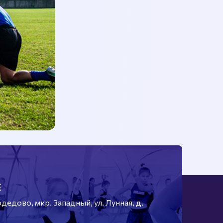
Е
едово, мкр. Западный, ул. Лунная, д.