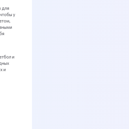
м для
чтобы у
етом,
ивными
бя
етбол и
удных
х и