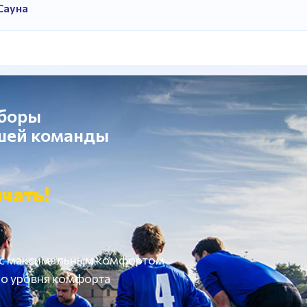
Сауна
сборы
ашей команды
чать!
 с максимальным комфортом
о уровня комфорта