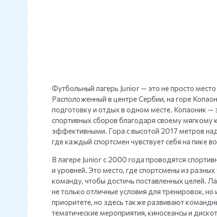
Футбольный лагерь Junior — это не просто мест
Расположенный в центре Сербии, на горе Копао
подготовку и отдых в одном месте. Копаоник — 
спортивных сборов благодаря своему мягкому к
эффективными. Гора с высотой 2017 метров над
где каждый спортсмен чувствует себя на пике в
В лагере Junior с 2000 года проводятся спорти
и уровней. Это место, где спортсмены из разны
команду, чтобы достичь поставленных целей. Л
не только отличные условия для тренировок, но 
приоритете, но здесь также развивают командны
тематические мероприятия, киносеансы и дискот