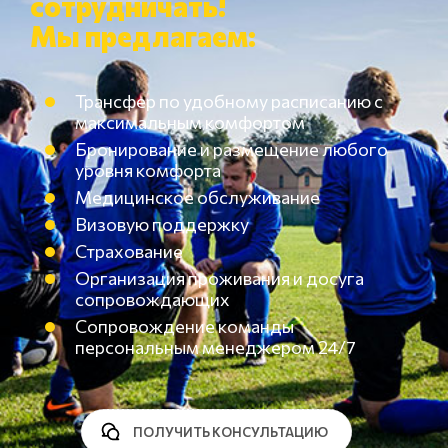
сотрудничать!
Мы предлагаем:
Трансфер по удобному расписанию с
максимальным комфортом
Бронирование и размещение любого
уровня комфорта
Медицинское обслуживание
Визовую поддержку
Страхование
Организация проживания и досуга
сопровождающих
Сопровождение команды
персональным менеджером 24/7
ПОЛУЧИТЬ КОНСУЛЬТАЦИЮ