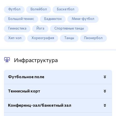
Футбол
Волейбол
Баскетбол
Большой теннис
Бадминтон
Мини-футбол
Гимнастика
Йога
Спортивные танцы
Хип-хоп
Хореография
Танцы
Пионербол
Инфраструктура
Футбольное поле
Теннисный корт
Покрытие
Натуральный газон
Трибуна
300 мест
Конференц-зал/банкетный зал
Покрытие
Хард
Ограждение
Есть
Размер
11х23м.