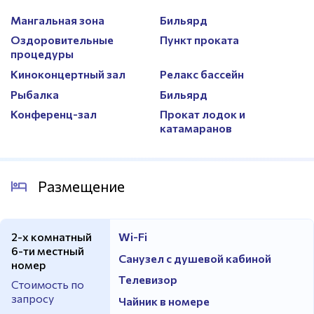
Мангальная зона
Бильярд
Оздоровительные
Пункт проката
процедуры
Киноконцертный зал
Релакс бассейн
Рыбалка
Бильярд
Конференц-зал
Прокат лодок и
катамаранов
Размещение
2-х комнатный
Wi-Fi
6-ти местный
Санузел с душевой кабиной
номер
Телевизор
Стоимость по
запросу
Чайник в номере