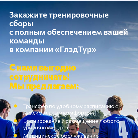
Закажите тренировочные
сборы
с полным обеспечением вашей
команды
в компании «ГлэдТур»
С нами выгодно
сотрудничать!
Мы предлагаем:
Трансфер по удобному расписанию с
максимальным комфортом
Бронирование и размещение любого
уровня комфорта
Медицинское обслуживание