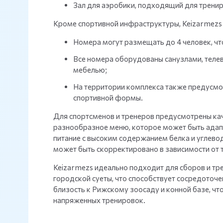
Зал для аэробики, подходящий для тренир
Кроме спортивной инфраструктуры, Keizarmezs
Номера могут размещать до 4 человек, ч
Все номера оборудованы санузлами, теле
мебелью;
На территории комплекса также предусмот
спортивной формы.
Для спортсменов и тренеров предусмотрены кач
разнообразное меню, которое может быть адап
питание с высоким содержанием белка и углево
может быть скорректировано в зависимости от
Keizarmezs идеально подходит для сборов и тре
городской суеты, что способствует сосредоточ
близость к Рижскому зоосаду и конной базе, чт
напряженных тренировок.