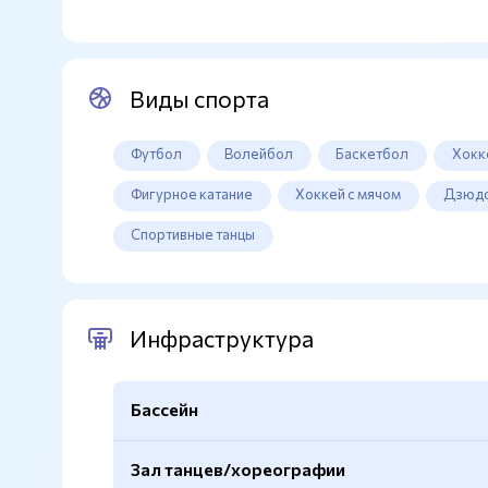
Виды спорта
Футбол
Волейбол
Баскетбол
Хокк
Фигурное катание
Хоккей с мячом
Дзюд
Спортивные танцы
Инфраструктура
Бассейн
Зал танцев/хореографии
Спортивный
Да