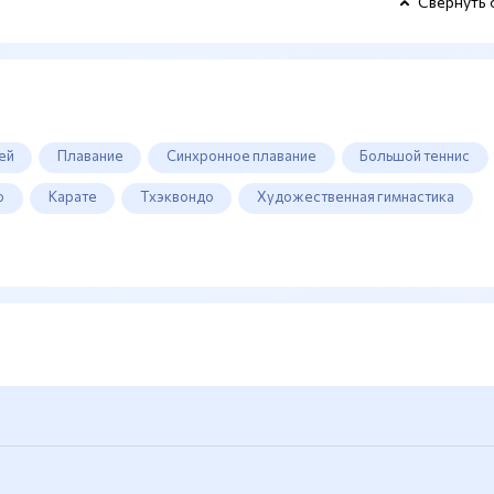
Свернуть 
ей
Плавание
Синхронное плавание
Большой теннис
о
Карате
Тхэквондо
Художественная гимнастика