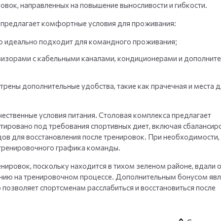
овок, направленных на повышение выносливости и гибкости.
 предлагает комфортные условия для проживания:
то идеально подходит для командного проживания;
визорами с кабельными каналами, кондиционерами и дополнит
рены дополнительные удобства, такие как прачечная и места д
ественные условия питания. Столовая комплекса предлагает
тировано под требования спортивных диет, включая сбалансир
дов для восстановления после тренировок. При необходимости,
 тренировочного графика команды.
нировок, поскольку находится в тихом зеленом районе, вдали о
ению на тренировочном процессе. Дополнительным бонусом явл
о позволяет спортсменам расслабиться и восстановиться после