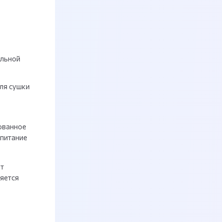
ельной
ля сушки
ованное
 питание
т
яется