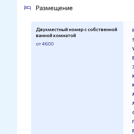
Джакузи
Есть
Размещение
Натуральный газон
Есть
Двухместный номер с собственной
ванной комнатой
от 4600