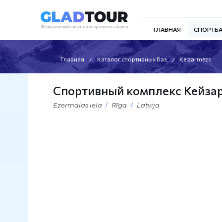
ГЛАВНАЯ
СПОРТБ
Главная
Каталог спортивных баз
Keizarmezs
Спортивный комплекс Кейзар
Ezermalas iela
Rīga
Latvija