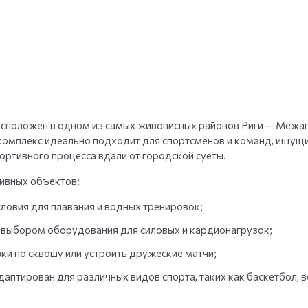
+
35
фото
асположен в одном из самых живописных районов Риги — Межап
т комплекс идеально подходит для спортсменов и команд, ищущ
ортивного процесса вдали от городской суеты.
ивных объектов:
словия для плавания и водных тренировок;
выбором оборудования для силовых и кардионагрузок;
ки по сквошу или устроить дружеские матчи;
аптирован для различных видов спорта, таких как баскетбол, 