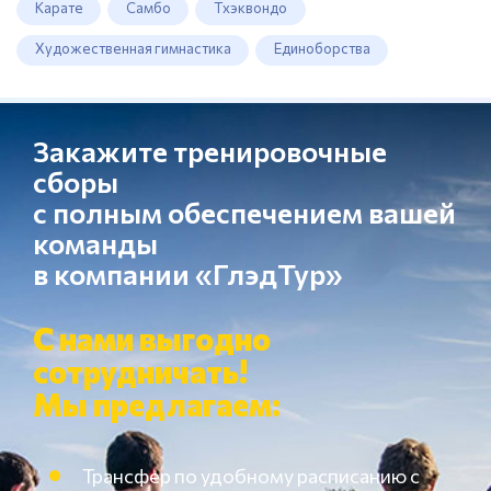
Карате
Самбо
Тхэквондо
Художественная гимнастика
Единоборства
Закажите тренировочные
сборы
с полным обеспечением вашей
команды
в компании «ГлэдТур»
С нами выгодно
сотрудничать!
Мы предлагаем:
Трансфер по удобному расписанию с