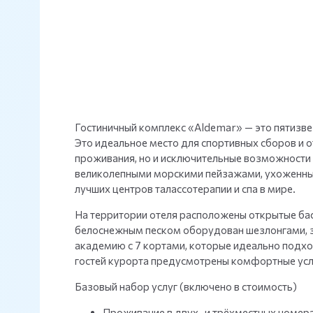
Гостиничный комплекс «Aldemar» — это пятизве
Это идеальное место для спортивных сборов и 
проживания, но и исключительные возможности 
великолепными морскими пейзажами, ухоженными
лучших центров талассотерапии и спа в мире.
На территории отеля расположены открытые басс
белоснежным песком оборудован шезлонгами, з
академию с 7 кортами, которые идеально подхо
гостей курорта предусмотрены комфортные усло
Базовый набор услуг (включено в стоимость)
Проживание в двух- и трёхместных номер