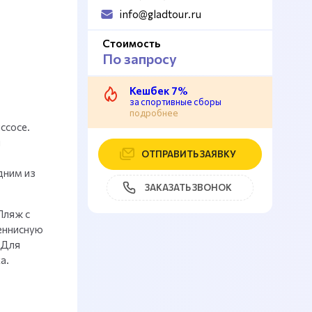
info@gladtour.ru
Стоимость
По запросу
Кешбек 7%
за спортивные сборы
подробнее
ссосе.
я
ОТПРАВИТЬ ЗАЯВКУ
дним из
ЗАКАЗАТЬ ЗВОНОК
Пляж с
еннисную
 Для
а.