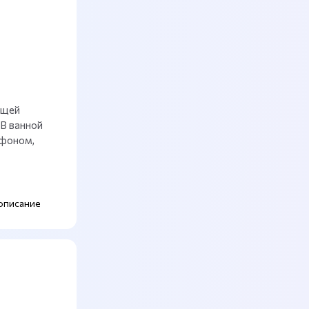
бщей
В ванной
ефоном,
описание