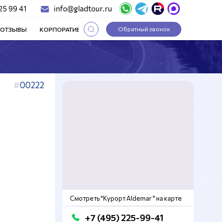
25 99 41
info@gladtour.ru
Обратный звонок
ОТЗЫВЫ
КОРПОРАТИВНЫЕ ТУРЫ
СТАТЬИ
00222
Смотреть "Курорт Aldemar " на карте
+7 (495) 225-99-41