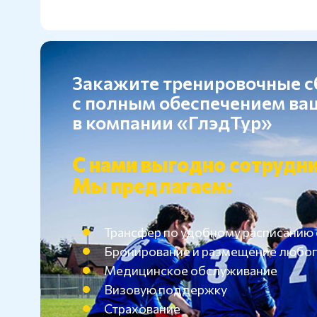
Закажите тренировочные 
с полным обеспечением в
в компании «ГлэдТур»
С нами выгодно сотрудни
Мы предлагаем:
Трансфер по удобному расписанию
Бронирование и размещение любог
Медицинское обслуживание
Визовую поддержку
Страхование