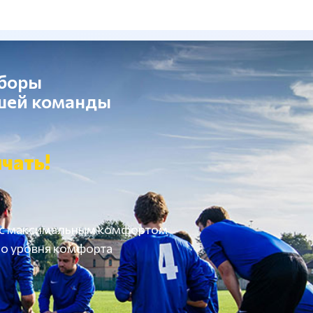
сборы
ашей команды
чать!
 с максимальным комфортом
о уровня комфорта