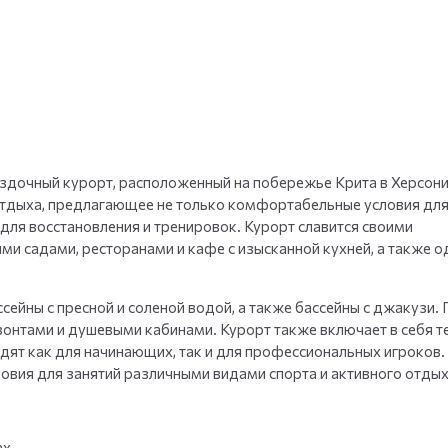
+
35
фото
здочный курорт, расположенный на побережье Крита в Херсони
отдыха, предлагающее не только комфортабельные условия дл
для восстановления и тренировок. Курорт славится своими
 садами, ресторанами и кафе с изысканной кухней, а также о
ейны с пресной и соленой водой, а также бассейны с джакузи. 
онтами и душевыми кабинами. Курорт также включает в себя т
дят как для начинающих, так и для профессиональных игроков.
вия для занятий различными видами спорта и активного отдых
ах