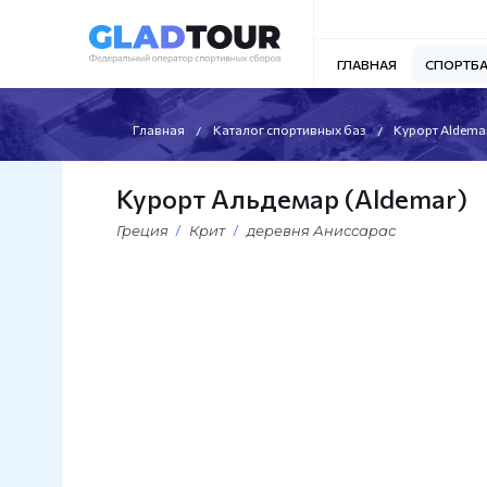
ГЛАВНАЯ
СПОРТБ
Главная
Каталог спортивных баз
Курорт Aldema
Курорт Альдемар (Aldemar)
Греция
Крит
деревня Аниссарас