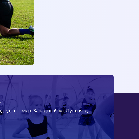
Е
едово, мкр. Западный, ул. Лунная, д.