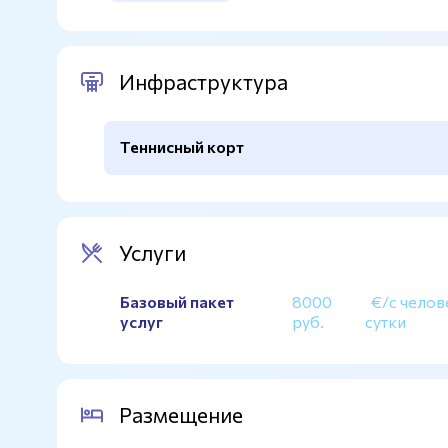
Инфраструктура
Теннисный корт
Покрытие
Хард, грунт
Количество кортов
7
Услуги
Освещение
Платно
Базовый пакет
8000
€/с челов
Покрытие - хард
Есть
услуг
руб.
сутки
Покрытие - грунт
Есть
Размещение