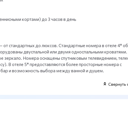
ннисными кортами) до 3 часов в день
— от стандартных до люксов. Стандартные номера в отеле 4* о
борудованы двуспальной или двумя односпальными кроватями. 
ное зеркало. Номера оснащены спутниковым телевидением, тел
су). В отеле 5* предоставляются более просторные номера с
-бар и возможность выбора между ванной и душем.
Свернуть 