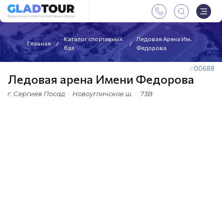
Каталог спортивных
Ледовая Арена Им.
Главная
баз
Федорова
00688
Ледовая арена Имени Федорова
г. Сергиев Посад
Новоугличское ш.
73В