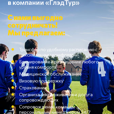
в компании «ГлэдТур»
С нами выгодно
сотрудничать!
Мы предлагаем:
Трансфер по удобному расписанию с
максимальным комфортом
Бронирование и размещение любого
уровня комфорта
Медицинское обслуживание
Визовую поддержку
Страхование
Организация проживания и досуга
сопровождающих
Сопровождение команды
персональным менеджером 24/7