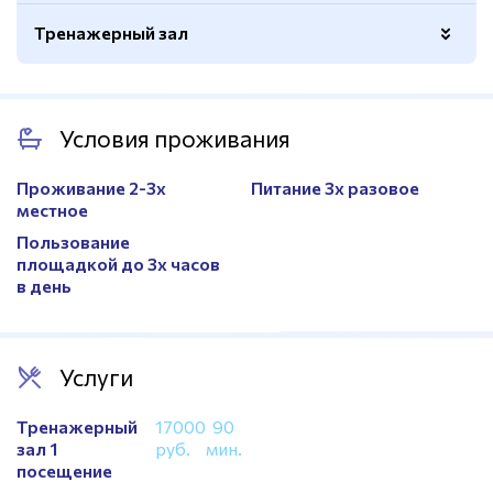
Тренажерный зал
В пешей доступности
Да
Сушилки
8 шт
Вид
Кардио и силовые, станки,
Площадь
58×28 м
тренажеров
зеркала
Условия проживания
Трибуны
151 посадочное место
Проживание 2-3х
Питание 3х разовое
Кафе
Да
местное
Душевые
Да
Пользование
площадкой до 3х часов
Раздевалки
4 раздевалки
в день
Табло
Да
Услуги
Тренажерный
17000
90
зал 1
руб.
мин.
посещение